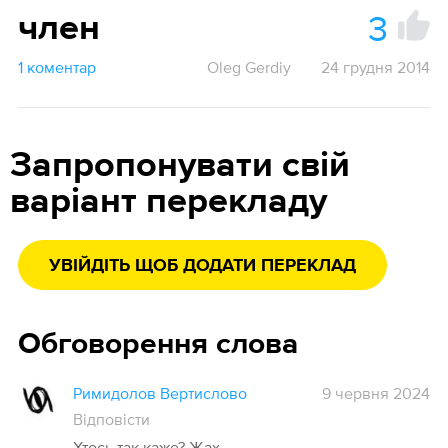
3
член
1 коментар
Oleg Gerdiy
24 грудня 2014
Запропонувати свій
варіант перекладу
УВІЙДІТЬ ЩОБ ДОДАТИ ПЕРЕКЛАД
Обговорення слова
Римидолов Вертислово
9 червня 2024
Відповісти
Хтось так каже? Жах