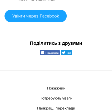
Увійти
через Facebook
Поділитись з друзями
Поширити
Твіт
Покажчик
Потребують уваги
Найкращі переклади