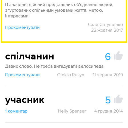
В значенні дійсний представник об'єднання людей,
згуртованих спільними умовами життя, метою,
інтересами
Ляля Євтушенко
Прокоментувати
22 жовтня 2017
6
спілчанин
Давнє слово. Не треба вигадувати велосипеда.
Прокоментувати
Oleksa Rusyn
11 червня 2019
5
учасник
1 коментар
Helly Spenser
4 грудня 2014