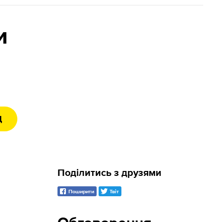
и
Д
Поділитись з друзями
Поширити
Твіт