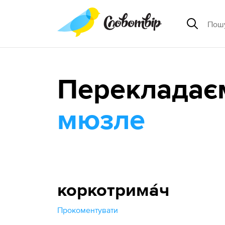
Перекладає
мюзле
коркотрима́ч
Прокоментувати