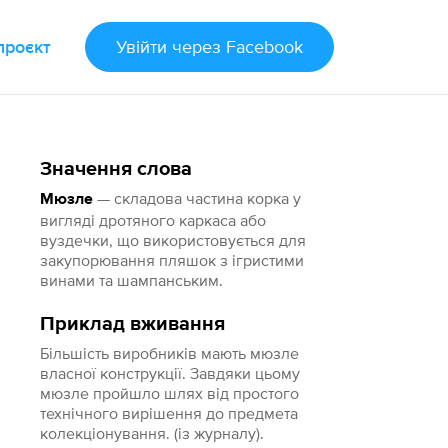
проєкт
Увійти
через Facebook
Значення слова
— складова частина корка у
Мюзле
вигляді дротяного каркаса або
вуздечки, що використовується для
закупорювання пляшок з ігристими
винами та шампанським.
Приклад вживання
Більшість виробників мають мюзле
власної конструкції. Завдяки цьому
мюзле пройшло шлях від простого
технічного вирішення до предмета
колекціонування. (із журналу).