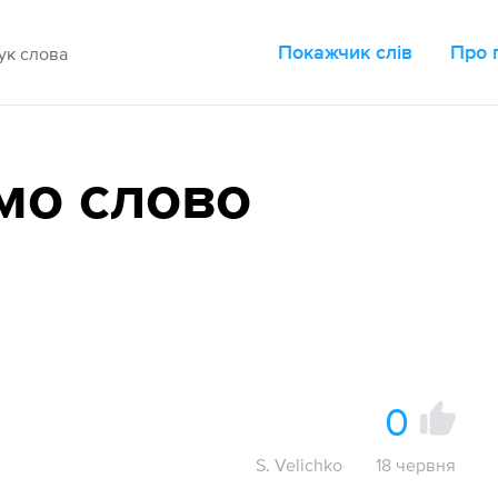
Покажчик слів
Про 
мо слово
0
S. Velichko
18 червня