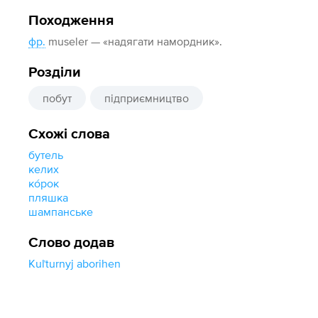
Походження
фр.
museler — «надягати намордник».
Розділи
побут
підприємництво
Схожі слова
бутель
келих
ко́рок
пляшка
шампанське
Слово додав
Kuľturnyj aborihen