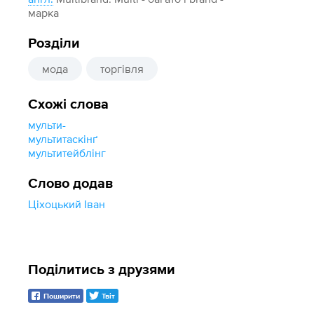
марка
Розділи
мода
торгівля
Схожі слова
мульти-
мультитаскінґ
мультитейблінг
Слово додав
Ціхоцький Іван
Поділитись з друзями
Поширити
Твіт