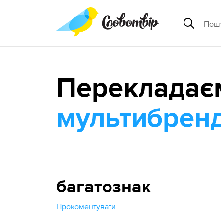
Перекладає
мультибрен
багатознак
Прокоментувати