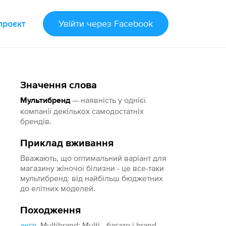
проєкт
Увійти
через Facebook
Значення слова
— наявність у однієї
Мультибренд
компанії декількох самодостатніх
брендів.
Приклад вживання
Вважають, що оптимальний варіант для
магазину жіночої білизни - це все-таки
мультибренд: від найбільш бюджетних
до елітних моделей.
Походження
англ.
Multibrand: Multi - багато і brand -