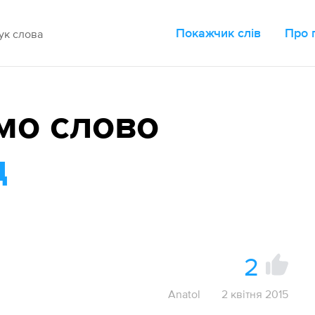
Покажчик слів
Про 
мо слово
д
2
Anatol
2 квітня 2015