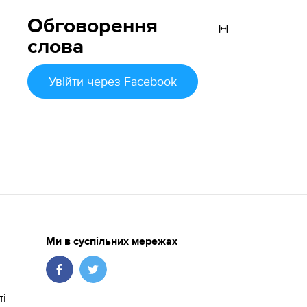
Обговорення
слова
Увійти
через Facebook
Ми в суспільних мережах
ті