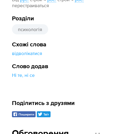
перестраиваться
Розділи
психологія
Схожі слова
відволікатися
Слово додав
Ні те, ні се
Поділитись з друзями
Поширити
Твіт
Обговорення