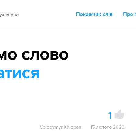
Покажчик слів
Про 
мо слово
атися
1
Volodymyr Khlopan
15 лютого 2020