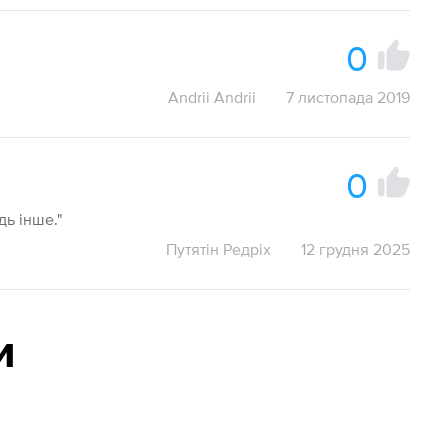
0
Andrii Andrii
7 листопада 2019
0
дь інше."
Путятін Редріх
12 грудня 2025
и