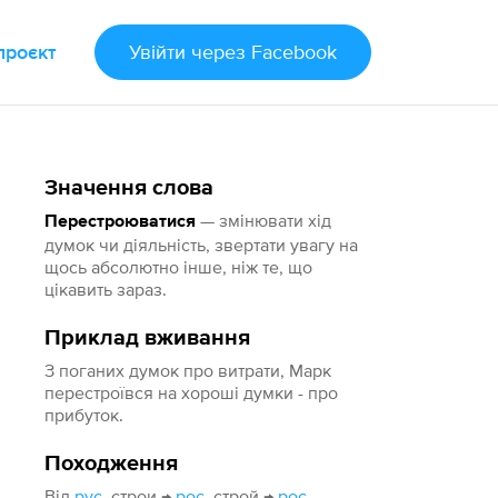
проєкт
Увійти
через Facebook
Значення слова
— змінювати хід
Перестроюватися
думок чи діяльність, звертати увагу на
щось абсолютно інше, ніж те, що
цікавить зараз.
Приклад вживання
З поганих думок про витрати, Марк
перестроївся на хороші думки - про
прибуток.
Походження
Від
рус.
строи →
рос.
строй →
рос.