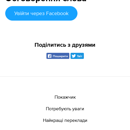
Увійти
через Facebook
Поділитись з друзями
Поширити
Твіт
Покажчик
Потребують уваги
Найкращі переклади