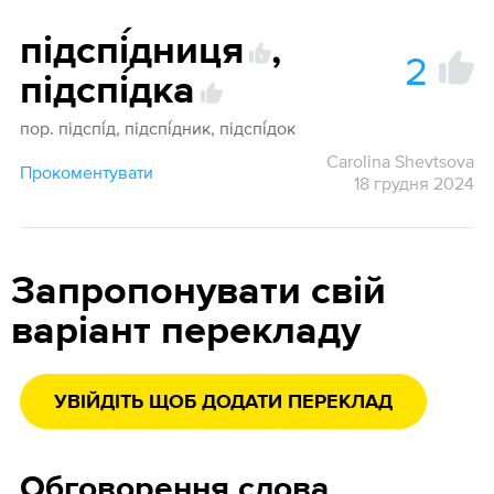
підспі́дниця
,
2
1
підспі́дка
пор. підспі́д, підспі́дник, підспі́док
Carolina Shevtsova
Прокоментувати
18 грудня 2024
Запропонувати свій
варіант перекладу
УВІЙДІТЬ ЩОБ ДОДАТИ ПЕРЕКЛАД
Обговорення слова