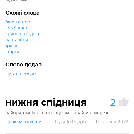
Схожі слова
бюстгалтер
комбідрес
кринолін (одяг)
пантало́ни
труси
шорти
Слово додав
Путятін Редріх
2
нижня спідниця
найпритомніше з того, що зміг знайти в мережі
Прокоментувати
Путятін Редріх
17 серпня 2024