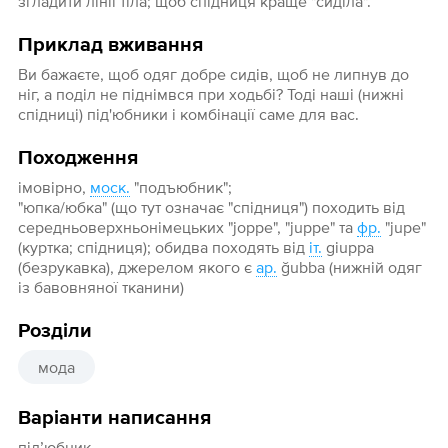
згладити лінії тіла; щоб спідниця краще "сиділа".
Приклад вживання
Ви бажаєте, щоб одяг добре сидів, щоб не липнув до
ніг, а поділ не піднімвся при ходьбі? Тоді наші (нижні
спідниці) під'юбники і комбінації саме для вас.
Походження
імовірно,
моск.
"подъюбник";
"юпка/юбка" (що тут означає "спідниця") походить від
середньоверхньонімецьких "joppe", "juppe" та
фр.
"jupe"
(куртка; спідниця); обидва походять від
іт.
giuppa
(безрукавка), джерелом якого є
ар.
ğubba (нижній одяг
із бавовняної тканини)
Розділи
мода
Варіанти написання
підʼюбник