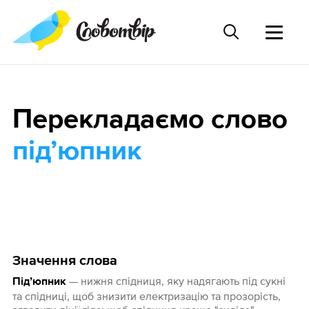
Перекладаємо слово
підʼюпник
Значення слова
— нижня спідниця, яку надягають під сукні
Підʼюпник
та спідниці, щоб знизити електризацію та прозорість,