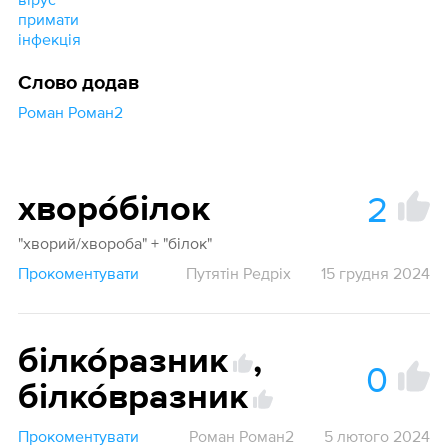
примати
інфекція
Слово додав
Роман Роман2
2
хворо́білок
"хворий/хвороба" + "білок"
Прокоментувати
Путятін Редріх
15 грудня 2024
білко́разник
,
0
білко́вразник
Прокоментувати
Роман Роман2
5 лютого 2024