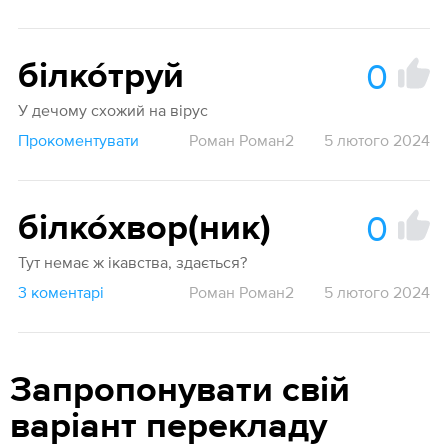
0
білко́труй
У дечому схожий на вірус
Прокоментувати
Роман Роман2
5 лютого 2024
0
білко́хвор(ник)
Тут немає ж ікавства, здається?
3 коментарі
Роман Роман2
5 лютого 2024
Запропонувати свій
варіант перекладу