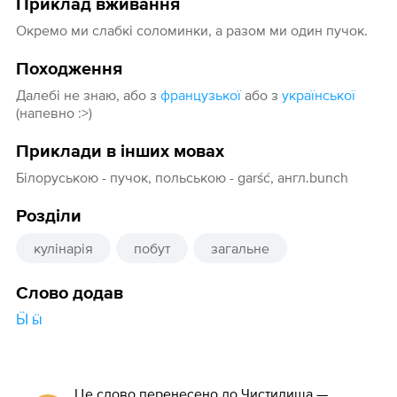
Приклад вживання
Окремо ми слабкі соломинки, а разом ми один пучок.
Походження
Далебі не знаю, або з
французької
або з
української
(напевно :>)
Приклади в інших мовах
Білоруською - пучок, польською - garść, англ.bunch
Розділи
кулінарія
побут
загальне
Слово додав
Ӹ ӹ
Це слово перенесено до Чистилища —