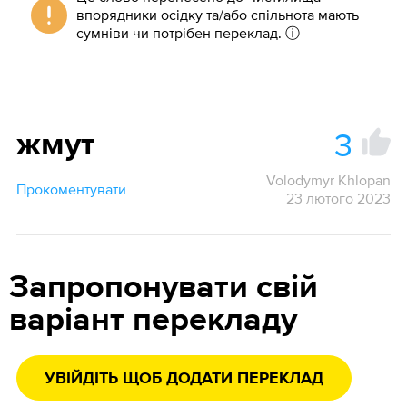
впорядники осідку та/або спільнота мають
сумніви чи потрібен переклад.
ⓘ
3
жмут
Volodymyr Khlopan
Прокоментувати
23 лютого 2023
Запропонувати свій
варіант перекладу
УВІЙДІТЬ ЩОБ ДОДАТИ ПЕРЕКЛАД