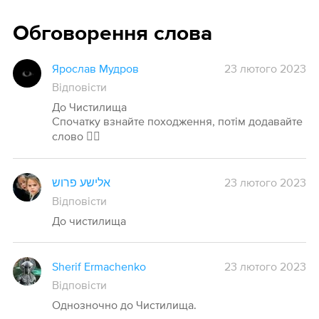
Обговорення слова
Ярослав Мудров
23 лютого 2023
Відповісти
До Чистилища
Спочатку взнайте походження, потім додавайте
слово 🤦‍♂️
אלישע פרוש
23 лютого 2023
Відповісти
До чистилища
Sherif Ermachenko
23 лютого 2023
Відповісти
Однозночно до Чистилища.