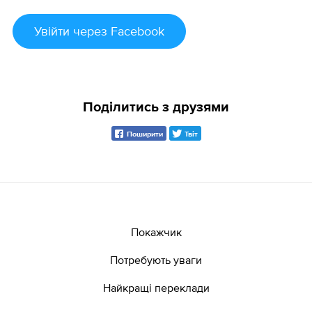
Увійти
через Facebook
Поділитись з друзями
Поширити
Твіт
Покажчик
Потребують уваги
Найкращі переклади