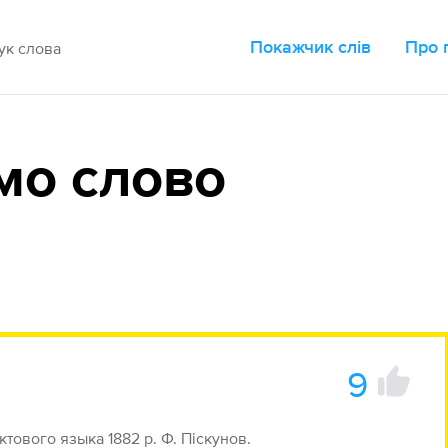
Покажчик слів
Про 
мо слово
9
тового языка 1882 р. Ф. Піскунов.