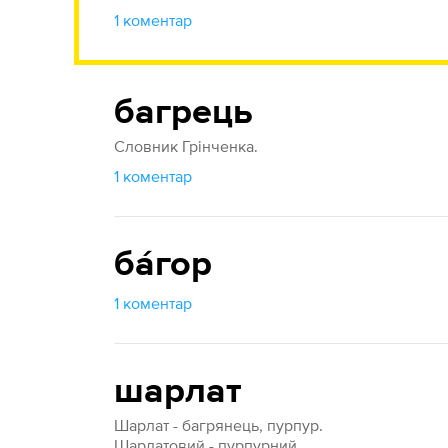
1 коментар
багрець
Словник Грінченка.
1 коментар
ба́гор
1 коментар
шарлат
Шарлат - багрянець, пурпур.
Шарлатовий - пурпурний.