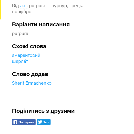
Від
лат.
purpura — пурпур, грець. -
πορφύρα.
Варіанти написання
purpura
Схожі слова
амарантовий
шарла́т
Слово додав
Sherif Ermachenko
Поділитись з друзями
Поширити
Твіт