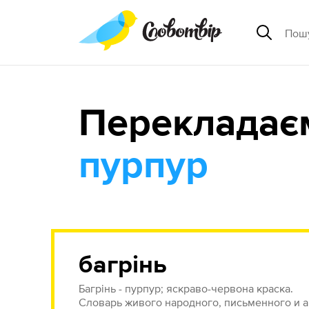
Перекладає
пурпур
багрінь
Багрінь - пурпур; яскраво-червона краска.
Словарь живого народного, письменного и ак