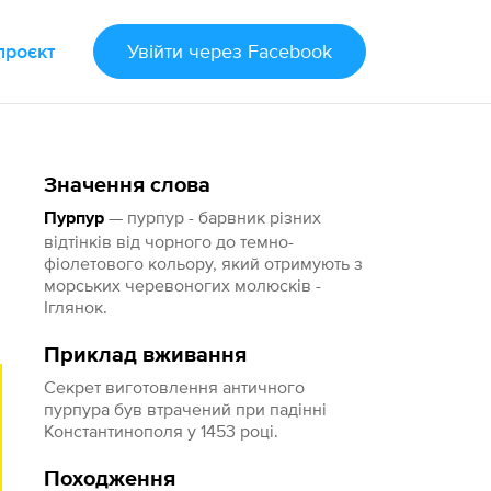
проєкт
Увійти
через Facebook
Значення слова
— пурпур - барвник різних
Пурпур
відтінків від чорного до темно-
фіолетового кольору, який отримують з
морських черевоногих молюсків -
Іглянок.
Приклад вживання
Секрет виготовлення античного
пурпура був втрачений при падінні
Константинополя у 1453 році.
Походження