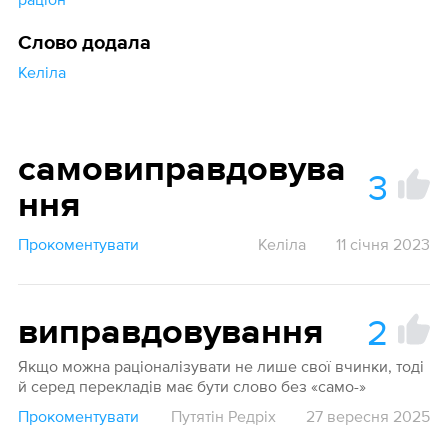
Слово додала
Келіла
самовиправдовува
3
ння
Прокоментувати
Келіла
11 січня 2023
2
виправдовування
Якщо можна раціоналізувати не лише свої вчинки, тоді
й серед перекладів має бути слово без «само-»
Прокоментувати
Путятін Редріх
27 вересня 2025