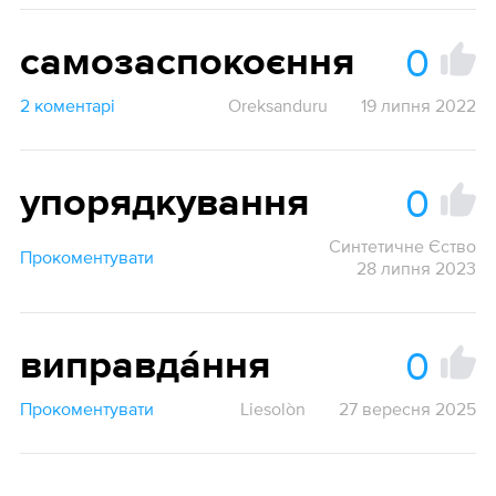
0
самозаспокоєння
2 коментарі
Oreksanduru
19 липня 2022
0
упорядкування
Синтетичне Єство
Прокоментувати
28 липня 2023
0
виправда́ння
Прокоментувати
Liesolòn
27 вересня 2025