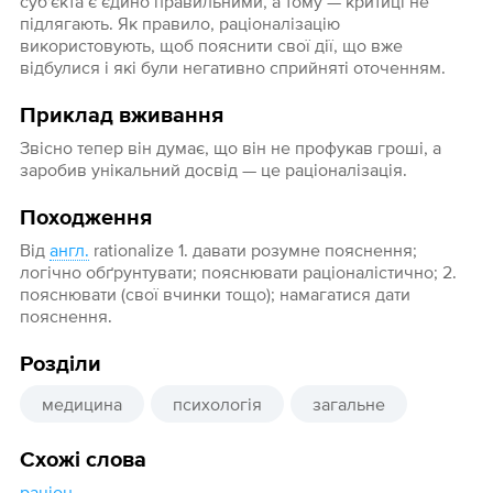
суб'єкта є єдино правильними, а тому — критиці не
підлягають. Як правило, раціоналізацію
використовують, щоб пояснити свої дії, що вже
відбулися і які були негативно сприйняті оточенням.
Приклад вживання
Звісно тепер він думає, що він не профукав гроші, а
заробив унікальний досвід — це раціоналізація.
Походження
Від
англ.
rationalize 1. давати розумне пояснення;
логічно обґрунтувати; пояснювати раціоналістично; 2.
пояснювати (свої вчинки тощо); намагатися дати
пояснення.
Розділи
медицина
психологія
загальне
Схожі слова
раціон