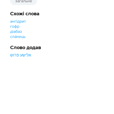
загальне
Схожі слова
ангідрит
гофр
діабаз
сла́нець
Слово додав
אלישע פרוש