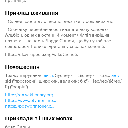
прізвище.
Приклад вживання
- Сідней входить до першої десятки глобальних міст.
- Спочатку передбачалося назвати нову колонію
Альбіон, однак в останній момент Філліп вирішив
назвати її на честь Лорда Сіднея, що був у той час
секретарем Великої Британії у справах колоній.
https://uk.wikipedia.org/wiki/Сідней.
Походження
Транслітерування
англ.
Sydney <— Sidney <— стар.
англ.
sid ("просторий, широкий, великий; бік") + ieg/īeġ/éġ/ēġ/
īġ ("острів").
https://en.wiktionary.org/wiki/Sidney#English
https://www.etymonline.com/word/Sydney#etymonline_v_38885
https://bosworthtoller.com/20450
Приклади в інших мовах
бовг. Сидни