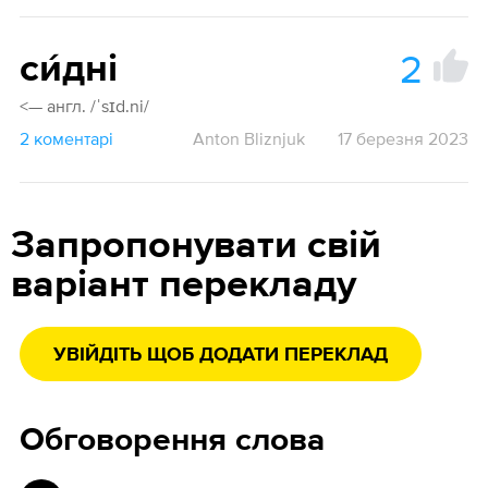
2
си́дні
<— англ. /ˈsɪd.ni/
2 коментарі
Anton Bliznjuk
17 березня 2023
Запропонувати свій
варіант перекладу
УВІЙДІТЬ ЩОБ ДОДАТИ ПЕРЕКЛАД
Обговорення слова