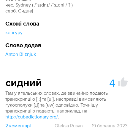
чес. Sydney ( /ˈsɪdnɪ/ /ˈsɪdniː/ ? )
серб. Сиднеј
Схожі слова
кенгуру
Слово додав
Anton Bliznjuk
4
сидний
Там у ягельських словах, де звичайно подають
транскрипцію [iː] та [uː], насправді вимовляють
гукосполуки [ɪj] та [ʉw] одповідно. Точнішу
транскрипцію подають, наприклад, на
http://cubedictionary.org/
.
2 коментарі
Oleksa Rusyn
19 березня 2023