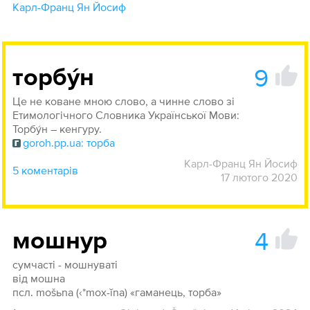
Карл-Франц Ян Йосиф
9
торбу́н
Це не коване мною слово, а чинне слово зі
Етимологічного Словника Української Мови:
Торбу́н – кенгуру.
goroh.pp.ua: торба
Карл-Франц Ян Йосиф
5 коментарів
17 лютого 2020
4
мошнур
сумчасті - мошнуваті
від мошна
псл. mošьna (‹*mox-ĭna) «гаманець, торба»