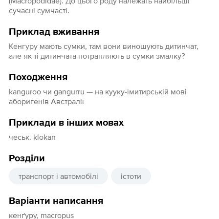
(Macropodidae). До цього роду належать найбільші
сучасні сумчасті.
Приклад вживання
Кенгуру мають сумки, там вони виношують дитинчат,
але як ті дитинчата потрапляють в сумки змалку?
Походження
kanguroo чи gangurru — на кууку-їмитирській мові
аборигенів Австралії
Приклади в інших мовах
чеськ. klokan
Розділи
транспорт і автомобілі
істоти
Варіанти написання
кенґуру, macropus