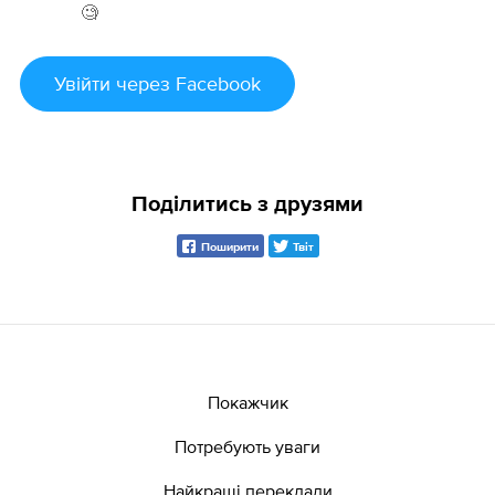
🧐
Увійти
через Facebook
Поділитись з друзями
Поширити
Твіт
Покажчик
Потребують уваги
Найкращі переклади