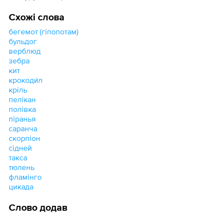
Схожі слова
бегемот (гіпопотам)
бульдог
верблюд
зебра
кит
крокоди́л
кріль
пелікан
полівка
піранья
саранча
скорпіон
сідней
такса
тюлень
фламінго
цикада
Слово додав