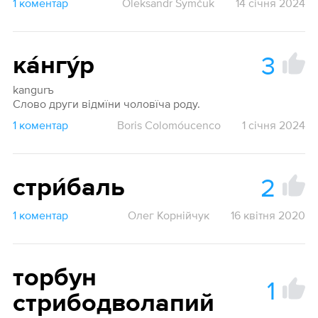
1 коментар
Oleksandr Šymčuk
14 січня 2024
3
ка́нгу́р
kangurъ
Слово други відмїни чоловїча роду.
1 коментар
Boris Colomóucenco
1 січня 2024
2
стри́баль
1 коментар
Олег Корнійчук
16 квітня 2020
торбун
1
стрибодволапий