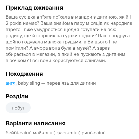
Приклад вживання
Ваша сусідка вп”яте поїхала в мандри з дитиною, якій і
2 років немає? Ваша знайома пару місяців як народила
втретє і вже умудряється щодня готувати на всю
родину, ще й старших на гуртки водити? Ваша подруга
щойно годувала малюка грудьми, а Ви цього і не
помітили? А вчора вона була в музеї? А зараз
збирається в магазин, в який не пускають з дитячим
візочком? І всі вони користуються слінґами.
Походження
англ.
baby sling — перев'язь для дитини
Розділи
побут
Варіанти написання
бейбі-слінґ, май-слінґ, фаст-слінґ, ринґ-слінґ