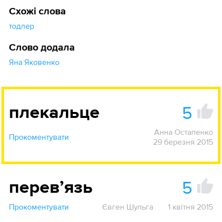
Схожі слова
тодлер
Слово додала
Яна Яковенко
5
плекальце
Анна Остапенко
Прокоментувати
29 березня 2015
5
перевʼязь
Прокоментувати
Євген Шульга
1 квітня 2015