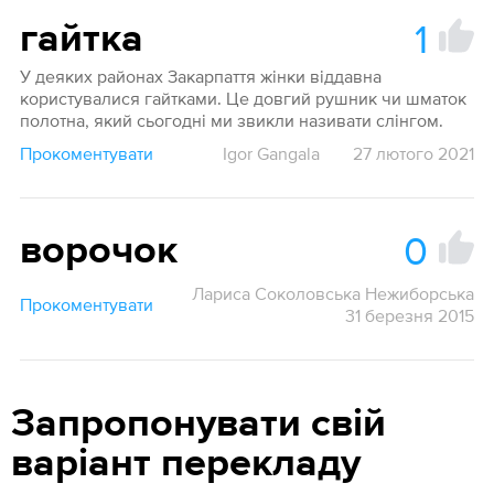
1
гайтка
У деяких районах Закарпаття жінки віддавна
користувалися гайтками. Це довгий рушник чи шматок
полотна, який сьогодні ми звикли називати слінгом.
Прокоментувати
Igor Gangala
27 лютого 2021
0
ворочок
Лариса Соколовська Нежиборська
Прокоментувати
31 березня 2015
Запропонувати свій
варіант перекладу