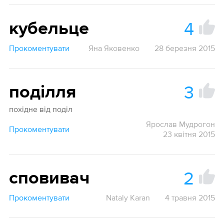
4
кубельце
Прокоментувати
Яна Яковенко
28 березня 2015
3
поділля
похiдне вiд подiл
Ярослав Мудрогон
Прокоментувати
23 квітня 2015
2
сповивач
Прокоментувати
Nataly Karan
4 травня 2015