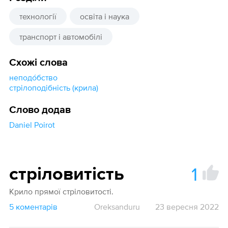
технології
освіта і наука
транспорт і автомобілі
Схожі слова
неподо́бство
стрілоподібність (крила)
Слово додав
Daniel Poirot
1
стріловитість
Крило прямої стріловитості.
5 коментарів
Oreksanduru
23 вересня 2022