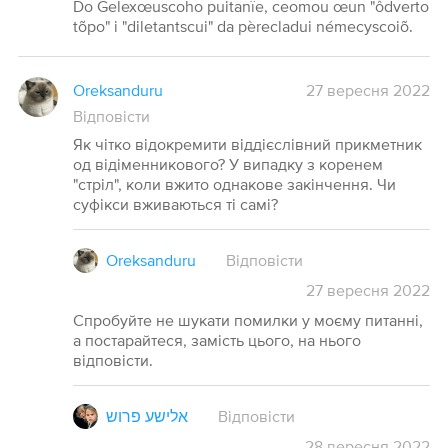
Do Gelexœuscoho puitanïe, ceomou œun "ôdverto
tõpo" i "diletantscui" da pèrecladui némecyscoiõ.
Oreksanduru
27 вересня 2022
Відповісти
Як чітко відокремити віддієслівний прикметник
од відіменникового? У випадку з коренем
"стріл", коли вжито однакове закінчення. Чи
суфікси вживаються ті самі?
Oreksanduru
Відповісти
27
вересня
2022
Спробуйте не шукати помилки у моєму питанні,
а постарайтеся, замість цього, на нього
відповісти.
אלישע פרוש
Відповісти
28
вересня
2022