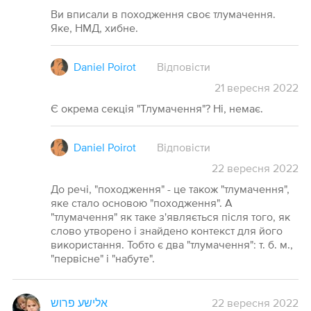
Ви вписали в походження своє тлумачення.
Яке, НМД, хибне.
Daniel Poirot
Відповісти
21
вересня
2022
Є окрема секція "Тлумачення"? Ні, немає.
Daniel Poirot
Відповісти
22
вересня
2022
До речі, "походження" - це також "тлумачення",
яке стало основою "походження". А
"тлумачення" як таке з'являється після того, як
слово утворено і знайдено контекст для його
використання. Тобто є два "тлумачення": т. б. м.,
"первісне" і "набуте".
אלישע פרוש
22 вересня 2022