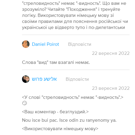
"стреловидность" немає "-видность". Що вам не
зрозуміло? Читайте "Походження" і тренуйте
логіку. Використовувати німецьку мову зі
своїми правилами для пояснення російської чи
української це відверто тупо і по-дилетантськи
Daniel Poirot
Відповісти
22
вересня
2022
Слова "вид" там взагалі немає.
אלישע פרוש
Відповісти
23
вересня
2022
<У слові "стреловидность" немає "-видность".>
🙄
<Ваш коментар - безглуздий.>
Nou isce bui pac. Isce odin zu ranyenomy ya.
<Використовувати німецьку мову>