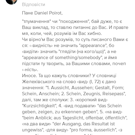
Відповісти
Пане Daniel Poirot,
"тлумачення" чи "походження", бай дуже, то є
Ваш виклад, то ставлю питаннє до Вас. И правте
мя, коли, чей, розумїв їм Вас хибно.
Чи вїрно'м Вас розумїв, то суть писаного Вами є
ся: ‹-видність› не значить "appearance", бо
‹видїти› значить "глядїти (на кого/що)", а не
"appearance of something/somebody", и ймя
підстати ту творить, за Вашими словами, почеп
‹-ність›.
Иносе. Та що кажуть словники? У словницї
Желехівського на слово ‹вид› (І, 72) є дано
значення: "1. Aussicht, Aussehen; Gestalt, Form;
Schein, Anschein; 2. Schein, Zeugnis, Reisepass",
далї, там же сполуки: 3. ‹короткий вид›
"Kurzsichtigkeit", 4. ‹вид подавати› "das Schein
geben, zeigen, zu erkennen geben", 5. ‹на вид›
"beim Anblick; aus Tageslicht, offenbar, öffentlich",
‹на два види› "der Ausgang, das Resultat ist
ungewiss", ‹для виду› "pro forma, äusserlich", ‹з