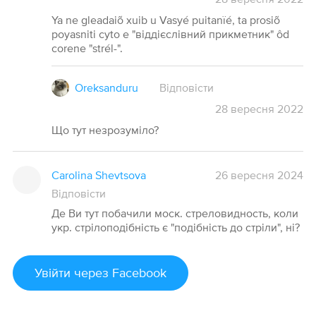
Ya ne gleadaiõ xuib u Vasyé puitanïé, ta prosiõ
poyasniti cyto e "віддієслівний прикметник" ôd
corene "strél-".
Oreksanduru
Відповісти
28
вересня
2022
Що тут незрозуміло?
Carolina Shevtsova
26 вересня 2024
Відповісти
Де Ви тут побачили моск. стреловидность, коли
укр. стрілоподібність є "подібність до стріли", ні?
Увійти
через Facebook