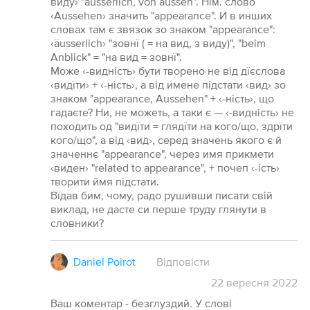
виду› "äusserlich, von aussen". Нїм. слово
‹Aussehen› значить "appearance". И в инших
словах там є звязок зо знаком "appearance":
‹äusserlich› "зовнї ( = на вид, з виду)", "beim
Anblick" = "на вид = зовнї".
Може ‹-видність› бути творено не від дїєслова
‹видїти› + ‹-ність›, а від имене підстати ‹вид› зо
знаком "appearance, Aussehen" + ‹-ність›, що
гадаєте? Ни, не можеть, а таки є — ‹-видність› не
походить од "видїти = глядїти на кого/що, здрїти
кого/що", а від ‹вид›, серед значень якого є й
значеннє "appearance", через имя прикмети
‹виден› "related to appearance", + почеп ‹-ість›
творити ймя підстати.
Вїдав бим, чому, радо рушивши писати свій
виклад, не дасте си перше труду глянути в
словники?
Daniel Poirot
Відповісти
22
вересня
2022
Ваш коментар - безглуздий. У слові