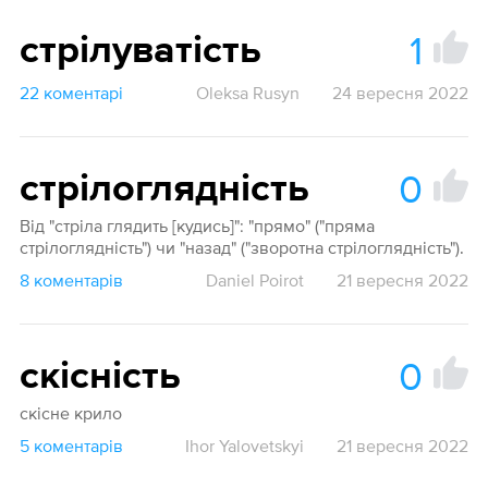
1
стрілуватість
22 коментарі
Oleksa Rusyn
24 вересня 2022
0
стрілоглядність
Від "стріла глядить [кудись]": "прямо" ("пряма
стрілоглядність") чи "назад" ("зворотна стрілоглядність").
8 коментарів
Daniel Poirot
21 вересня 2022
0
скісність
скісне крило
5 коментарів
Ihor Yalovetskyi
21 вересня 2022