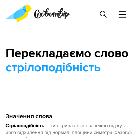
Перекладаємо слово
стрілоподібність
Значення слова
— тип крила літака залежно від кута
Стрілоподібність
його відхилення від нормалі площини симетрії (базової