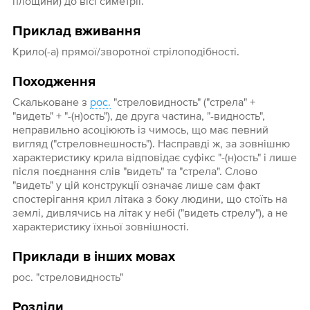
площини) до вісі симетрії.
Приклад вживання
Крило(-а) прямої/зворотної стрілоподібності.
Походження
Скальковане з
рос.
"стреловидность" ("стрела" +
"видеть" + "-(н)ость"), де друга частина, "-видность",
неправильно асоціюють із чимось, що має певний
вигляд ("стреловнешность"). Насправді ж, за зовнішню
характеристику крила відповідає суфікс "-(н)ость" і лише
після поєднання слів "видеть" та "стрела". Слово
"видеть" у цій конструкції означає лише сам факт
спостерігання крил літака з боку людини, що стоїть на
землі, дивлячись на літак у небі ("видеть стрелу"), а не
характеристику їхньої зовнішності.
Приклади в інших мовах
рос. "стреловидность"
Розділи