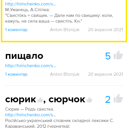
http://hrinchenko.com/slovar/znachenie-slova/53564-svyshhyk.html#show_point
М.Уманець, А.Спілка:
"Свисто́къ = сви́щик. — Дали нам по свищику: коли,
кажуть, не сила ваша — свистїть. Кн."
1 коментар
Anton Bliznjuk
20 вересня 2021
5
пищало
http://hrinchenko.com/slovar/znachenie-slova/38604-pyshhalo.html#show_point
1 коментар
Anton Bliznjuk
20 вересня 2021
2
сюрик
,
сюрчок
Сюрик — Родъ свистка.
http://hrinchenko.com/slovar/znachenie-slova/57718-sjurok.html#show_point
Російсько-український словник складної лексики С.
Караванський, 2012 (чернетка):