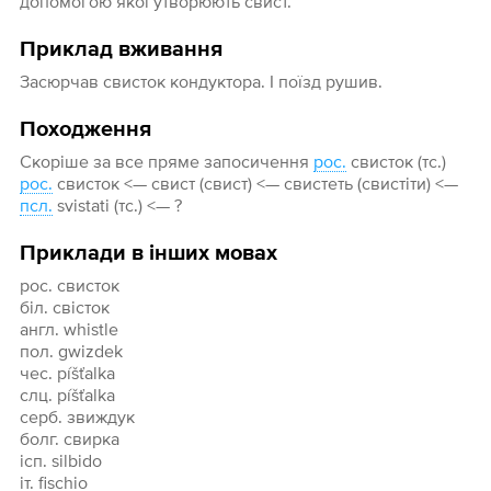
допомогою якої утворюють свист.
Приклад вживання
Засюрчав свисток кондуктора. І поїзд рушив.
Походження
Скоріше за все пряме запосичення
рос.
свисток (тс.)
рос.
свисток <— свист (свист) <— свистеть (свистіти) <—
псл.
svistati (тс.) <— ?
Приклади в інших мовах
рос. свисток
біл. свісток
англ. whistle
пол. gwizdek
чес. píšťalka
слц. píšťalka
серб. звиждук
болг. свирка
ісп. silbido
іт. fischio