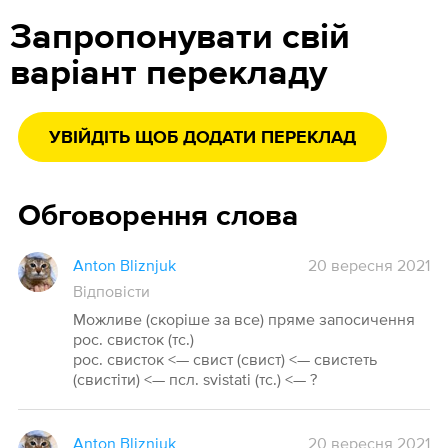
Запропонувати свій
варіант перекладу
УВІЙДІТЬ ЩОБ ДОДАТИ ПЕРЕКЛАД
Обговорення слова
Anton Bliznjuk
20 вересня 2021
Відповісти
Можливе (скоріше за все) пряме запосичення
рос. свисток (тс.)
рос. свисток <— свист (свист) <— свистеть
(свистіти) <— псл. svistati (тс.) <— ?
Anton Bliznjuk
20 вересня 2021