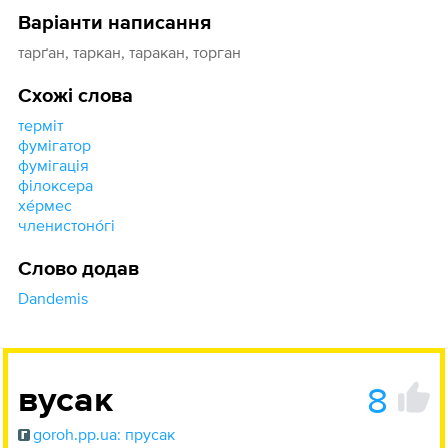
Варіанти написання
тарґан, таркан, таракан, торган
Схожі слова
терміт
фумігатор
фумігація
філоксера
хе́рмес
членистоно́гі
Слово додав
Dandemis
8
вусак
goroh.pp.ua: прусак