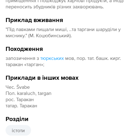
приміщеннях і пошкоджує харчові продукти, а іноді
переносить збудників різних захворювань.
Приклад вживання
"Під лавками пищали миші, ..та таргани шаруділи у
миснику." (М. Коцюбинський).
Походження
запозичення з
тюркських
мов, пор. тат. башк. кирг.
таракан «тарган»;
Приклади в інших мовах
Чес. Švabe
Пол. karaluch, targan
рос. Таракан
татар. Таракан
Розділи
істоти