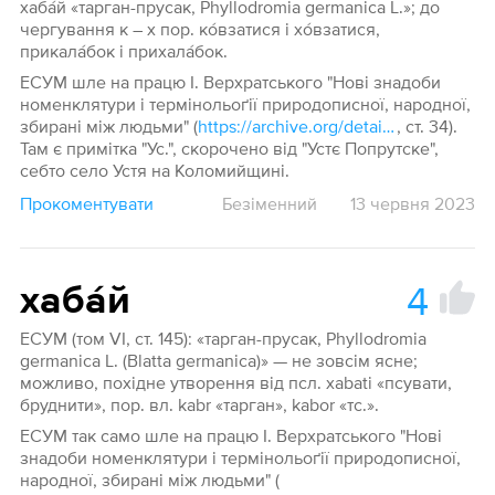
хаба́й «тарган-прусак, Phyllodromia germanica L.»; до
чергування к – х пор. ко́взатися і хо́взатися,
прикала́бок і прихала́бок.
ЕСУМ шле на працю І. Верхратського "Нові знадоби
номенклятури і термінольоґії природописної, народної,
збирані між людьми" (
https://archive.org/details/slovn32/page/n18/mode/1up
, ст. 34).
Там є примітка "Ус.", скорочено від "Устє Попрутске",
себто село Устя на Коломийщині.
Прокоментувати
Безіменний
13 червня 2023
4
хаба́й
ЕСУМ (том VI, ст. 145): «тарган-прусак, Phyllodromia
germanica L. (Blatta germanica)» — не зовсім ясне;
можливо, похідне утворення від псл. xabati «псувати,
бруднити», пор. вл. kabr «тарган», kabor «тс.».
ЕСУМ так само шле на працю І. Верхратського "Нові
знадоби номенклятури і термінольоґії природописної,
народної, збирані між людьми" (