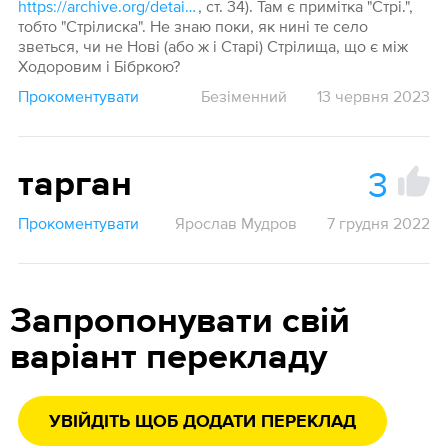
https://archive.org/details/slovn32/page/n18/mode/1up
, ст. 34). Там є примітка "Стрі.",
тобто "Стрілиска". Не знаю поки, як нині те село
зветься, чи не Нові (або ж і Старі) Стрілища, що є між
Ходоровим і Бібркою?
Прокоментувати
Безіменний
13 червня 2023
3
тарган
Прокоментувати
Ярослав Мудров
7 грудня 2022
Запропонувати свій
варіант перекладу
УВІЙДІТЬ ЩОБ ДОДАТИ ПЕРЕКЛАД