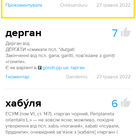
Прокоментувати
Oreksanduru
27 травня 2022
7
дерган
Дерган від
ДЕ́РГА́ТИ «смикати псл. *dьṛgati
Закінченні від псл. gana, ganīti, пов’язане з goniţi
«гонити».
Є як варіянт в
goroh.pp.ua: тарган
1 коментар
Dandemis
27 травня 2022
6
хабу́ля
ЕСУМ (том VI, ст. 147): «тарган чорний, Periplaneta
orientalis L.» — не зовсім ясне; можливо, похідне
утворення від псл. xabъ «поганий», xabati «псувати,
бруднити»; очевидний зв’язок з [каба́ля] «тарган» і