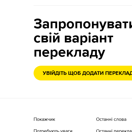
Запропонуват
свій варіант
перекладу
УВІЙДІТЬ ЩОБ ДОДАТИ ПЕРЕКЛА
Покажчик
Останні слова
Потребують уваги
Останні перекл