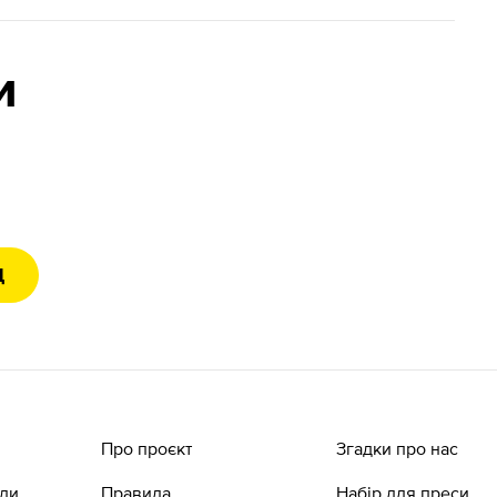
и
Д
Про проєкт
Згадки про нас
ади
Правила
Набір для преси