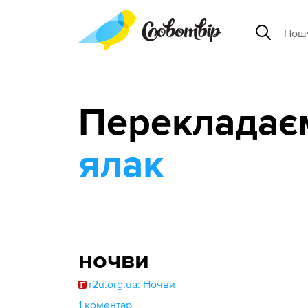
Перекладає
ялак
ночви
r2u.org.ua: Ночви
1 коментар