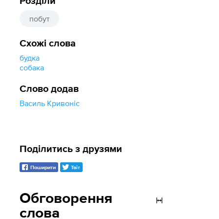
Розділи
побут
Схожі слова
будка
собака
Слово додав
Василь Кривоніс
Поділитись з друзями
Поширити
Твіт
Обговорення
слова