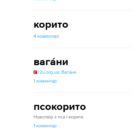
корито
4 коментарі
вага́ни
r2u.org.ua: Вагани
1 коментар
псокорито
Новотвір з пса і корита
1 коментар