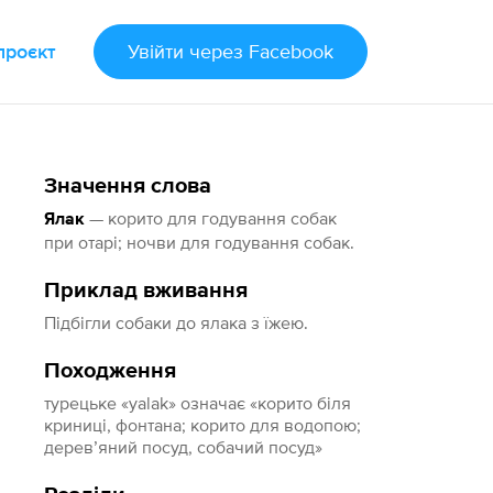
проєкт
Увійти
через Facebook
Значення слова
— корито для годування собак
Ялак
при отарі; ночви для годування собак.
Приклад вживання
Підбігли собаки до ялака з їжею.
Походження
турецьке «yalak» означає «корито біля
криниці, фонтана; корито для водопою;
дерев’яний посуд, собачий посуд»