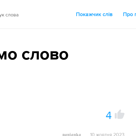
Покажчик слів
Про 
мо слово
4
𝖕𝖆𝖓𝖎𝖆𝖓𝖐𝖆
10 жовтня 2023