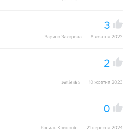
3
Зарина Захарова
8 жовтня 2023
2
𝖕𝖆𝖓𝖎𝖆𝖓𝖐𝖆
10 жовтня 2023
0
Василь Кривоніс
21 вересня 2024