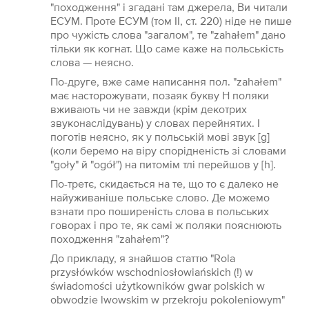
"походження" і згадані там джерела, Ви читали
ЕСУМ. Проте ЕСУМ (том II, ст. 220) ніде не пише
про чужість слова "загалом", те "zahałem" дано
тільки як когнат. Що саме каже на польськість
слова — неясно.
По-друге, вже саме написання пол. "zahałem"
має насторожувати, позаяк букву H поляки
вживають чи не завжди (крім декотрих
звуконаслідувань) у словах перейнятих. І
поготів неясно, як у польській мові звук [g]
(коли беремо на віру спорідненість зі словами
"goły" й "ogół") на питомім тлі перейшов у [h].
По-третє, скидається на те, що то є далеко не
найуживаніше польське слово. Де можемо
взнати про поширеність слова в польських
говорах і про те, як самі ж поляки пояснюють
походження "zahałem"?
До прикладу, я знайшов статтю "Rola
przysłówków wschodniosłowiańskich (!) w
świadomości użytkowników gwar polskich w
obwodzie lwowskim w przekroju pokoleniowym"