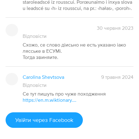
staroleadscé iz rousscui. Porœunaimo i inxya slova
u leadscé su ‹h› iz rousscui, na pr.: ‹hałas›, ‹poroh›.
30 червня 2023
Відповісти
Схожо, се слово діисьно не есть указано іако
лясське в ЕСУМі.
Тогда звиняите.
Carolina Shevtsova
9 травня 2024
Відповісти
Се тут пишуть про чуже походження
https://en.m.wiktionary.org/wiki/загал?searchToken=8hgby0q3s9bpu7gh9yugyfz2i#Ukrainian
Увійти
через Facebook