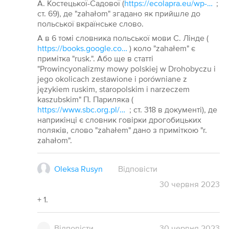
А. Костецької-Садової (
https://ecolapra.eu/wp-content/uploads/2020/10/SO-Linguistica_76-1_2019_29-09-1.pdf
;
ст. 69), де "zahałom" згадано як прийшле до
польської вкраїнське слово.
А в 6 томі словника польської мови С. Лінде (
https://books.google.com.ua/books?id=yOwaAQAAMAAJ&pg=PA715&lpg=PA715&dq=Zachałem&source=bl&ots=cego17kFsN&sig=ACfU3U3VHp26wwBB4gRmxSyNvzYK1GFW6Q&hl=uk&sa=X&ved=2ahUKEwiBxoC4-Or_AhUxEhAIHWZcCB04ChDoAXoECAEQAw#v=onepage&q=Zachałem&f=false
) коло "zahałem" є
примітка "rusk.". Або ще в статті
"Prowincyonalizmy mowy polskiej w Drohobyczu i
jego okolicach zestawione i porówniane z
językiem ruskim, staropolskim i narzeczem
kaszubskim" П. Париляка (
https://www.sbc.org.pl/publication/12607
; ст. 318 в документі), де
наприкінці є словник говірки дрогобицьких
поляків, слово "zahałem" дано з приміткою "r.
zahałom".
Oleksa Rusyn
Відповісти
30
червня
2023
+ 1.
Відповісти
30
червня
2023