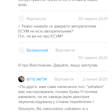
мові.
Відповісти
30
червня
2023
> Тяжко назвати се джерело авторитетним
ЕСУМ не есть авторитетьним?
П.п. чи ви не про ЕСУМ?
Безіменний
Відповісти
30
червня
2023
Я про Вікісловник. Даруйте, якщо заплутав.
אלישע פרוש
Відповісти
2
липня
2023
<По-друге, вже саме написання пол. "zahałem"
має насторожувати, позаяк букву H поляки
вживають чи не завжди (крім декотрих
звуконаслідувань) у словах перейнятих.>
Slouxyno. Ba, naiscoréixe ‹zahałem› e u