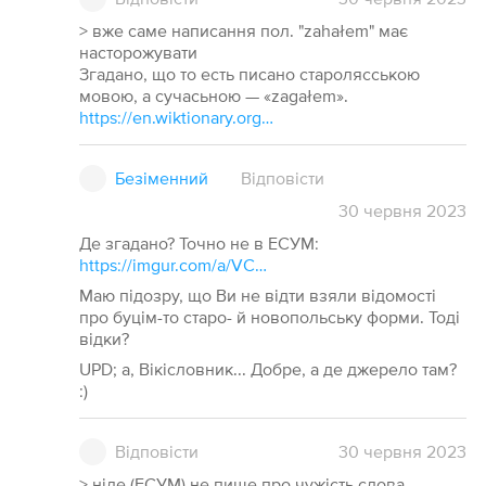
> вже саме написання пол. "zahałem" має
насторожувати
Згадано, що то есть писано старолясською
мовою, а сучасьною — «zagałem».
https://en.wiktionary.org/wiki/загал#Ukrainian
Безіменний
Відповісти
30
червня
2023
Де згадано? Точно не в ЕСУМ:
https://imgur.com/a/VCNEOxk
Маю підозру, що Ви не відти взяли відомості
про буцім-то старо- й новопольську форми. Тоді
відки?
UPD; а, Вікісловник... Добре, а де джерело там?
:)
Відповісти
30
червня
2023
> ніде (ЕСУМ) не пише про чужість слова