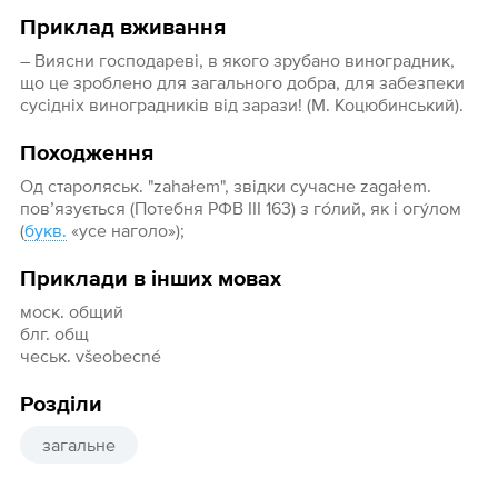
Приклад вживання
– Виясни господареві, в якого зрубано виноградник,
що це зроблено для загального добра, для забезпеки
сусідніх виноградників від зарази! (М. Коцюбинський).
Походження
Од староляськ. "zahałem", звідки сучасне zagałem.
пов’язується (Потебня РФВ III 163) з го́лий, як і огу́лом
(
букв.
«усе наголо»);
Приклади в інших мовах
моск. общий
блг. общ
чеськ. všeobecné
Розділи
загальне