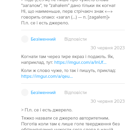
"загалом", те "zahałem" дано тільки як когнат
Ні, що наименьше, перв стрічаюч знак «—»
говорить опако: «загал (...) — п. [zagałem]»
П.п. се і есть джерело.
Безіменний
Відповісти
30
червня
2023
Когнати там через тире якраз і подають. Як,
наприклад, тут:
https://imgur.com/a/InUf5Tl
Коли ж слово чуже, то так і пишуть, приклад:
https://imgur.com/a/qeurCLi
Безіменний
Відповісти
30
червня
2023
> П.п. се і есть джерело.
Тяжко назвати се джерело авторитетним.
Поготів коли там є лише голе твердження без
обґрунтування чужости сего слова в нашій