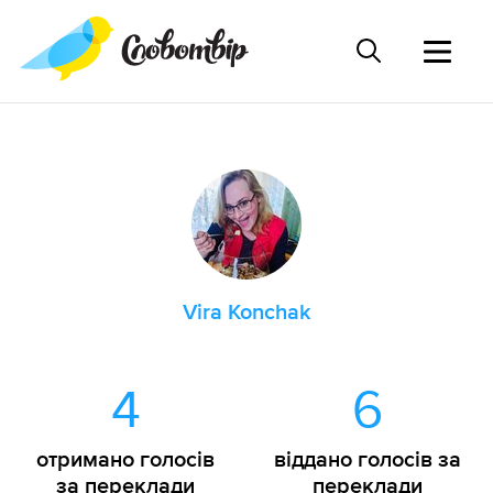
Vira Konchak
4
6
отримано голосів
віддано голосів за
за переклади
переклади