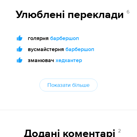
6
Улюблені переклади
голярня
барбершоп
вусмайстерня
барбершоп
зманювач
хедхантер
Показати більше
2
Додані коментарі