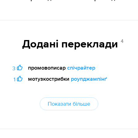
4
Додані переклади
промовописар
спічрайтер
3
мотузкострибки
роупджампінґ
1
Показати більше