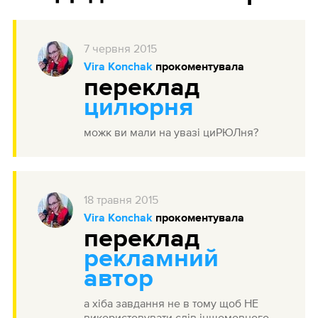
7
червня
2015
Vira Konchak
прокоментувала
переклад
цилюрня
можк ви мали на увазі циРЮЛня?
18
травня
2015
Vira Konchak
прокоментувала
переклад
рекламний
автор
а хіба завдання не в тому щоб НЕ
використовувати слів іншомовного