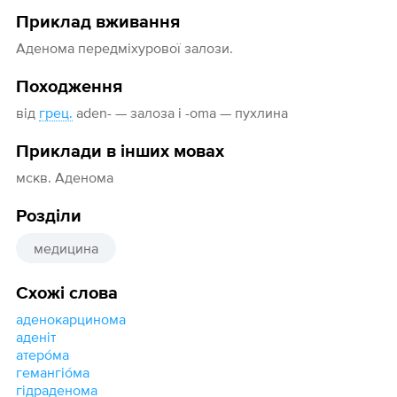
Приклад вживання
Аденома передміхурової залози.
Походження
від
грец.
aden- — залоза і -oma — пухлина
Приклади в інших мовах
мскв. Аденома
Розділи
медицина
Схожі слова
аденокарцинома
аденіт
атеро́ма
гемангіо́ма
гідраденома