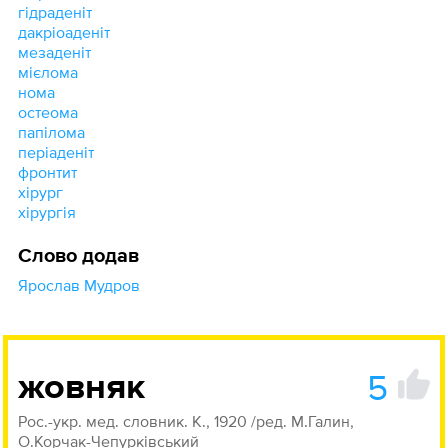
гідраденіт
дакріоаденіт
мезаденіт
мієлома
нома
остеома
папілома
періаденіт
фронтит
хірург
хірургія
Слово додав
Ярослав Мудров
5
жовняк
Рос.-укр. мед. словник. К., 1920 /ред. М.Галин,
О.Корчак-Чепурківський