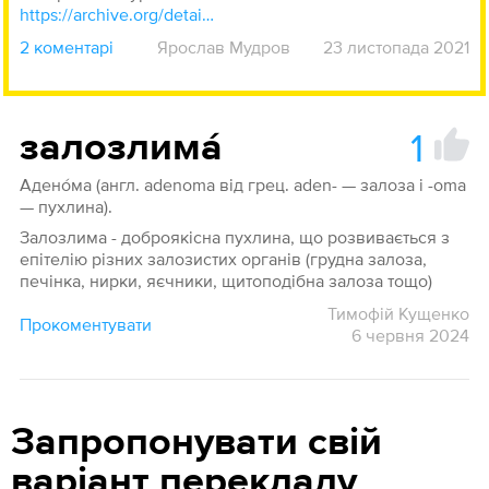
https://archive.org/details/slov30/page/n20/mode/1up?view=theater
2 коментарі
Ярослав Мудров
23 листопада 2021
1
залозлима́
Адено́ма (англ. adenoma від грец. aden- — залоза і -oma
— пухлина).
Залозлима - доброякісна пухлина, що розвивається з
епітелію різних залозистих органів (грудна залоза,
печінка, нирки, яєчники, щитоподібна залоза тощо)
Тимофій Кущенко
Прокоментувати
6 червня 2024
Запропонувати свій
варіант перекладу