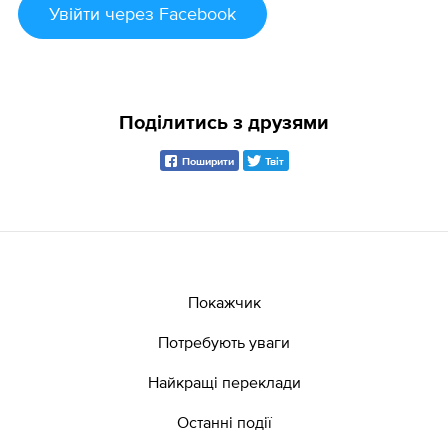
Увійти
через Facebook
Поділитись з друзями
Поширити
Твіт
Покажчик
Потребують уваги
Найкращі переклади
Останні події