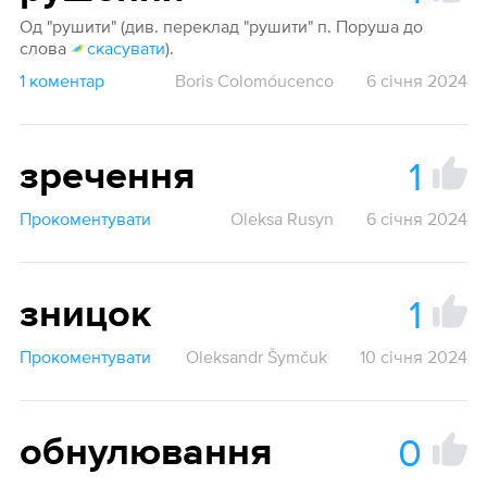
Од "рушити" (див. переклад "рушити" п. Поруша до
слова
скасувати
).
1 коментар
Boris Colomóucenco
6 січня 2024
1
зречення
Прокоментувати
Oleksa Rusyn
6 січня 2024
1
зницок
Прокоментувати
Oleksandr Šymčuk
10 січня 2024
0
обнулювання