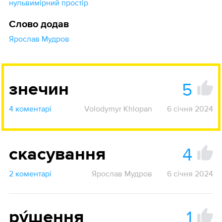
нульвимірний простір
Слово додав
Ярослав Мудров
5
знечин
4 коментарі
Volodymyr Khlopan
6 січня 2024
4
скасування
2 коментарі
Ярослав Мудров
6 січня 2024
1
ру́шення