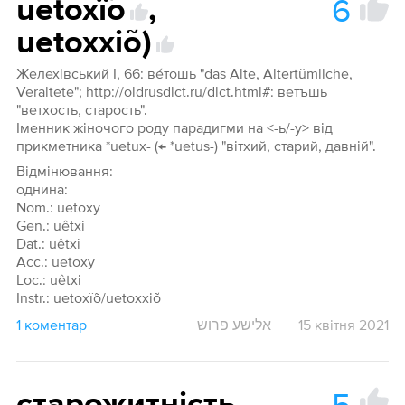
6
uetoxïõ
,
uetoxxiõ)
Желехівський І, 66: ве́тошь "das Alte, Altertümliche,
Veraltete"; http://oldrusdict.ru/dict.html#: ветъшь
"ветхость, старость".
Іменник жіночого роду парадигми на <-ь/-y> від
прикметника *uetux- (← *uetus-) "вітхий, старий, давній".
Відмінювання:
однина:
Nom.: uetoxy
Gen.: uêtxi
Dat.: uêtxi
Acc.: uetoxy
Loc.: uêtxi
Instr.: uetoxïõ/uetoxxiõ
1 коментар
אלישע פרוש
15 квітня 2021
5