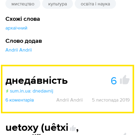
мистецтво
культура
освіта і наука
Схожі слова
архаїчний
Слово додав
Andrii Andrii
6
днедáвність
sum.in.ua: dnedavnij
6 коментарів
Andrii Andrii
5 листопада 2019
uetoxy (uêtxi
,