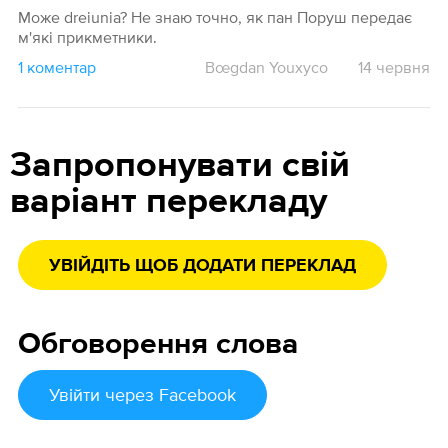
Може dreiunia? Не знаю точно, як пан Поруш передає
м'які прикметники.
1 коментар
Bœgdan Youxyco
14 червня
Запропонувати свій
варіант перекладу
УВІЙДІТЬ ЩОБ ДОДАТИ ПЕРЕКЛАД
Обговорення слова
Увійти
через Facebook