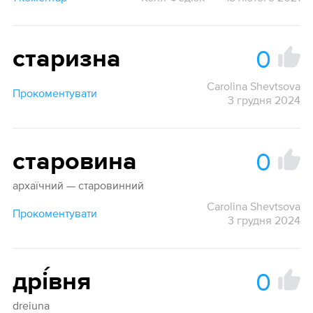
0
старизна
Carolina Shevtsova
Прокоментувати
3 грудня 2024
0
старовина
архаїчний — старовинний
Carolina Shevtsova
Прокоментувати
3 грудня 2024
0
дрі́вня
dreiuna