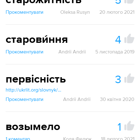
старожитність
Прокоментувати
Oleksa Rusyn
20 лютого 2021
4
старови́ння
Прокоментувати
Andrii Andrii
5 листопада 2019
3
первісність
http://ukrlit.org/slovnyk/первісність
Прокоментувати
Andrii Andrii
30 квітня 2020
1
возымело
1 коментар
Коля Федюк
18 лютого 2021