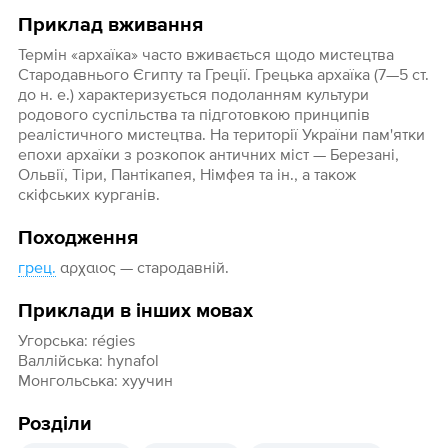
Приклад вживання
Термін «архаїка» часто вживається щодо мистецтва
Стародавнього Єгипту та Греції. Грецька архаїка (7—5 ст.
до н. е.) характеризується подоланням культури
родового суспільства та підготовкою принципів
реалістичного мистецтва. На території України пам'ятки
епохи архаїки з розкопок античних міст — Березані,
Ольвії, Тіри, Пантікапея, Німфея та ін., а також
скіфських курганів.
Походження
грец.
αρχαιος — стародавній.
Приклади в інших мовах
Угорська: régies
Валлійська: hynafol
Монгольська: хуучин
Розділи