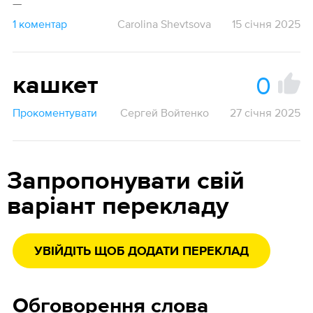
—
1 коментар
Carolina Shevtsova
15 січня 2025
0
кашкет
Прокоментувати
Сергей Войтенко
27 січня 2025
Запропонувати свій
варіант перекладу
УВІЙДІТЬ ЩОБ ДОДАТИ ПЕРЕКЛАД
Обговорення слова