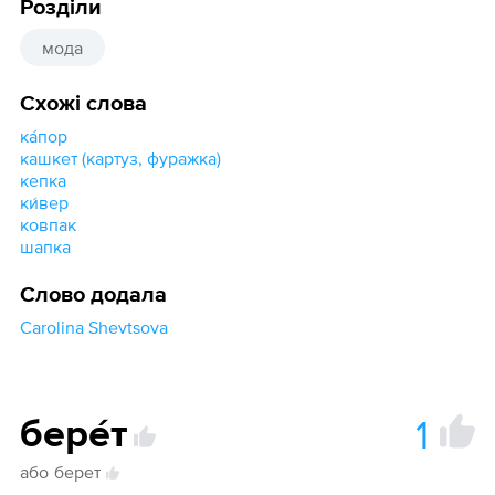
Розділи
мода
Схожі слова
ка́пор
кашкет (картуз, фуражка)
кепка
ки́вер
ковпак
шапка
Слово додала
Carolina Shevtsova
1
бере́т
або
берет