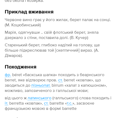
без окола і козирка.
Приклад вживання
Червоне вино грає у його жилах, берет палає на сонці.
(М. Коцюбинський)
Марія, одягнувши .. свій флотський берет, зняла
дзеркало з стіни, поставила долі. (В. Кучер)
Старенький берет, глибоко надітий на голову, ще
більше підкреслював той [скептичний] вираз. (А.
Дімаров).
Походження
фр.
béret «баскська шапка» походить з беарнського
berret, яке відтворює пров.
ст.
berret «ковпак», що
зводиться до
пізньолат.
birrum «халат з капюшоном»,
можливо, запозиченого з галльської мови;
від цього ж
латинського
(галльського) слова походить і
іт.
berretta «ковпак»,
ст.
barrette «
т.с.
», засвоєне
французькою мовою в формі barrette