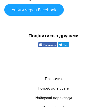
Увійти
через Facebook
Поділитись з друзями
Поширити
Твіт
Покажчик
Потребують уваги
Найкращі переклади