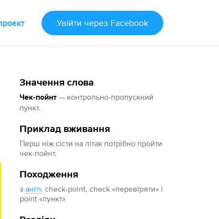
проєкт
Увійти
через Facebook
Значення слова
— контрольно-пропускний
Чек-пойнт
пункт.
Приклад вживання
Перш ніж сісти на літак потрібно пройти
чек-пойнт.
Походження
з
англ.
check-point, check «перевіряти» і
point «пункт»