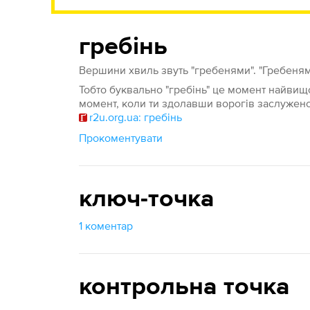
гребінь
Вершини хвиль звуть "гребенями". "Гребенями
Тобто буквально "гребінь" це момент найвищої
момент, коли ти здолавши ворогів заслужено
r2u.org.ua: гребінь
Прокоментувати
ключ-точка
1 коментар
контрольна точка