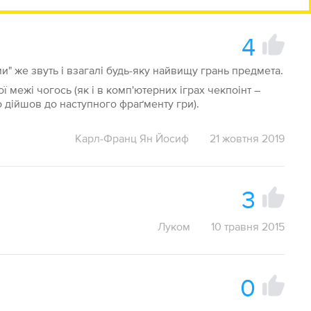
4
" же звуть і взагалі будь-яку найвищу грань предмета.
 межі чогось (як і в комп'ютерних іграх чекпоінт –
 дійшов до наступного фраґменту гри).
Карл-Франц Ян Йосиф
21 жовтня 2019
3
Луком
10 травня 2015
0