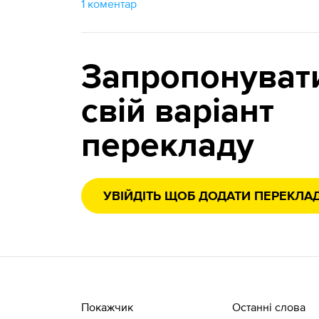
1 коментар
Запропонуват
свій варіант
перекладу
УВІЙДІТЬ ЩОБ ДОДАТИ ПЕРЕКЛА
Покажчик
Останні слова