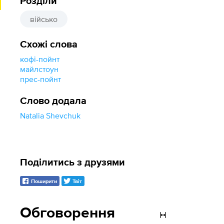
Розділи
військо
Схожі слова
кофі-пойнт
майлстоун
прес-пойнт
Слово додала
Natalia Shevchuk
Поділитись з друзями
Поширити
Твіт
Обговорення