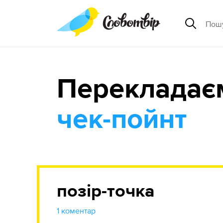
Перекладає
чек-пойнт
позір-точка
1 коментар