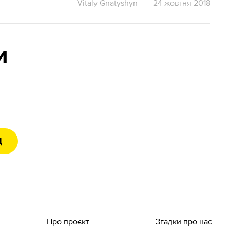
Vitaly Gnatyshyn
24 жовтня 2018
и
Д
Про проєкт
Згадки про нас