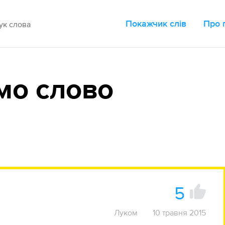
Покажчик слів
Про 
мо слово
5
Луком
10 травня 2015