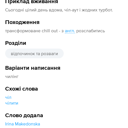
Приклад вживання
Сьогодні цілий день вдома, чіл-аут і жодних турбот.
Походження
трансформоване chill out - з
англ.
розслабитись
Розділи
відпочинок та розваги
Варіанти написання
чилінг
Схожі слова
чіл
чілити
Слово додала
Irina Makedonska