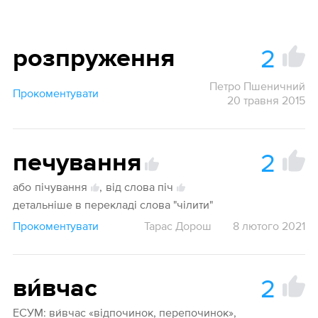
2
розпруження
Петро Пшеничний
Прокоментувати
20 травня 2015
2
печування
або
пічування
,
від слова піч
детальніше в перекладі слова "чілити"
Прокоментувати
Тарас Дорош
8 лютого 2021
2
ви́вчас
ЕСУМ: ви́вчас «відпочинок, перепочинок»,