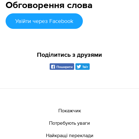
Обговорення слова
Увійти
через Facebook
Поділитись з друзями
Поширити
Твіт
Покажчик
Потребують уваги
Найкращі переклади