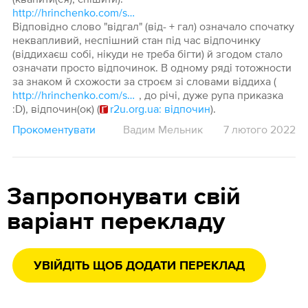
http://hrinchenko.com/slovar/znachenie-slova/8619-ghalyty.html#show_point
Відповідно слово "відгал" (від- + гал) означало спочатку
неквапливий, неспішний стан під час відпочинку
(віддихаєш собі, нікуди не треба бігти) й згодом стало
означати просто відпочинок. В одному ряді тотожности
за знаком й схожости за строєм зі словами віддиха (
http://hrinchenko.com/slovar/znachenie-slova/6747-viddykha.html#show_point
, до річі, дуже рупа приказка
:D), відпочин(ок) (
r2u.org.ua: відпочин
).
Прокоментувати
Вадим Мельник
7 лютого 2022
Запропонувати свій
варіант перекладу
УВІЙДІТЬ ЩОБ ДОДАТИ ПЕРЕКЛАД