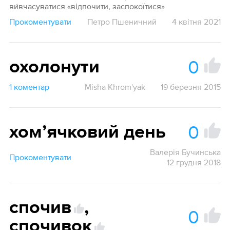
ви́вчасуватися «відпочити, заспокоїтися»
Прокоментувати
Петро Пшеничний
4 квітня 2021
0
охолонути
1 коментар
Misha Khrom'yak
19 березня 2015
0
хомʼячковий день
Валерія Бучинська
Прокоментувати
12 грудня 2018
спочив
,
0
спочивок