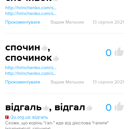
http://hrinchenko.com/slovar/znachenie-slova/56163-spochyv.html#show_point
http://hrinchenko.com/slovar/znachenie-slova/56167-spochyvok.html#show_point
Прокоментувати
Вадим Мельник
13 серпня 2021
спочин
,
0
спочинок
http://hrinchenko.com/slovar/znachenie-slova/56168-spochyn.html#show_point
http://hrinchenko.com/slovar/znachenie-slova/56169-spochynok.html#show_point
Прокоментувати
Вадим Мельник
13 серпня 2021
0
відгаль
,
відгал
r2u.org.ua: відгаль
Схоже, що корінь "гал-" иде від дієслова "галити"
(квапити(ся), спішити).