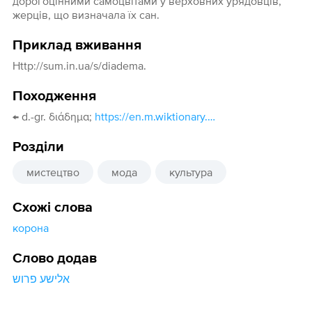
дорогоцінними самоцвітами у верховних урядовців,
жерців, що визначала їх сан.
Приклад вживання
Http://sum.in.ua/s/diadema.
Походження
← d.-gr. διάδημα;
https://en.m.wiktionary.org/wiki/διάδημα#Ancient_Greek
Розділи
мистецтво
мода
культура
Схожі слова
корона
Слово додав
אלישע פרוש