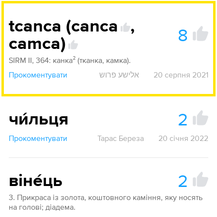
tcanca (canca
,
8
camca)
SIRM II, 364: канка² (тканка, камка).
Прокоментувати
אלישע פרוש
20 серпня 2021
2
чи́льця
Прокоментувати
Тарас Береза
20 січня 2022
2
віне́ць
3. Прикраса із золота, коштовного каміння, яку носять
на голові; діадема.