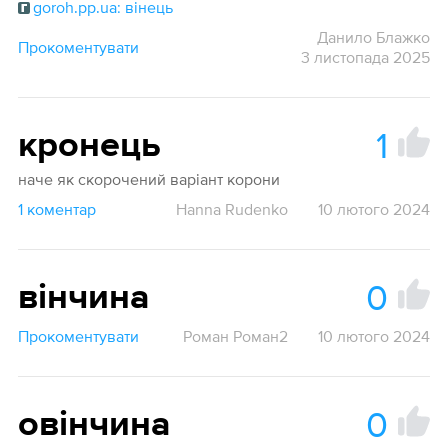
goroh.pp.ua: вінець
Данило Блажко
Прокоментувати
3 листопада 2025
1
кронець
наче як скорочений варіант корони
1 коментар
Hanna Rudenko
10 лютого 2024
0
вінчина
Прокоментувати
Роман Роман2
10 лютого 2024
0
овінчина