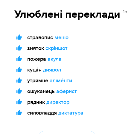
15
Улюблені переклади
стравопис
меню
зняток
скріншот
пожера
акула
куца́н
диявол
утри́мне
аліме́нти
ошуканець
аферист
рядник
директор
силовладдя
диктатура