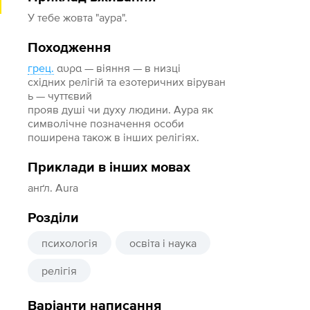
У тебе жовта "аура".
Походження
грец.
αυρα — віяння — в низці
східних релігій та езотеричних віруван
ь — чуттєвий
прояв душі чи духу людини. Аура як
символічне позначення особи
поширена також в інших релігіях.
Приклади в інших мовах
анґл. Aura
Розділи
психологія
освіта і наука
релігія
Варіанти написання