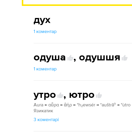
дух
1 коментар
одуша
,
одушшя
1
1 коментар
утро
,
ютро
Aura ← αὔρα ← ἀήρ ← *h₂ewsér → *auštrā́ˀ → *ùtro
Язикатик
3 коментарі