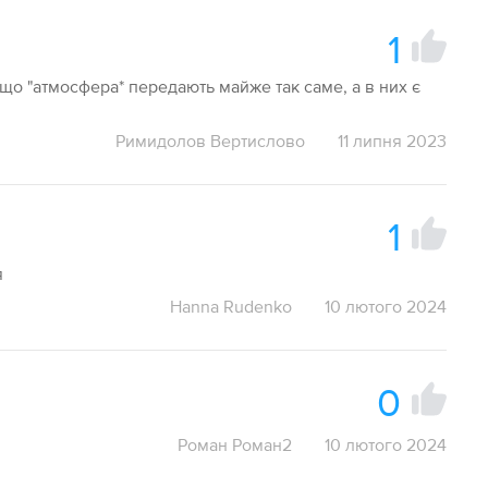
1
що "атмосфера* передають майже так саме, а в них є
Римидолов Вертислово
11 липня 2023
1
я
Hanna Rudenko
10 лютого 2024
0
Роман Роман2
10 лютого 2024