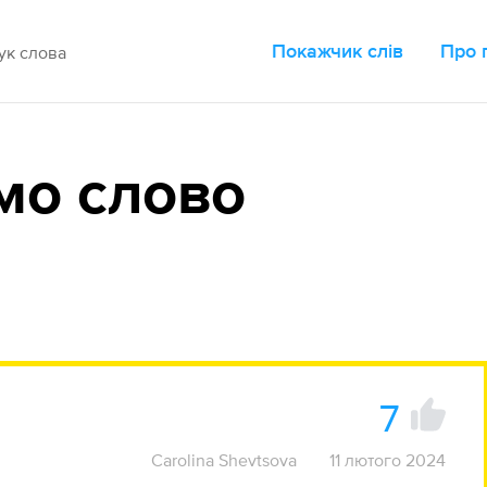
Покажчик слів
Про 
мо слово
7
Carolina Shevtsova
11 лютого 2024