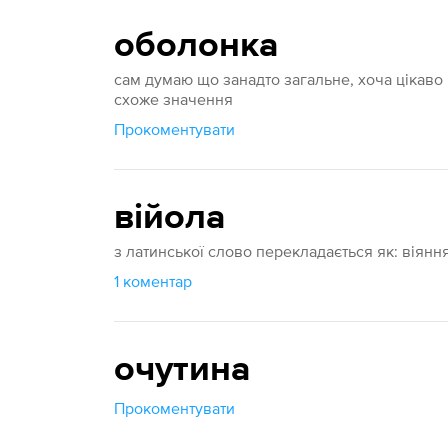
оболонка
сам думаю що занадто загальне, хоча цікаво 
схоже значення
Прокоментувати
війола
з латинської слово перекладається як: віянн
1 коментар
очутина
Прокоментувати