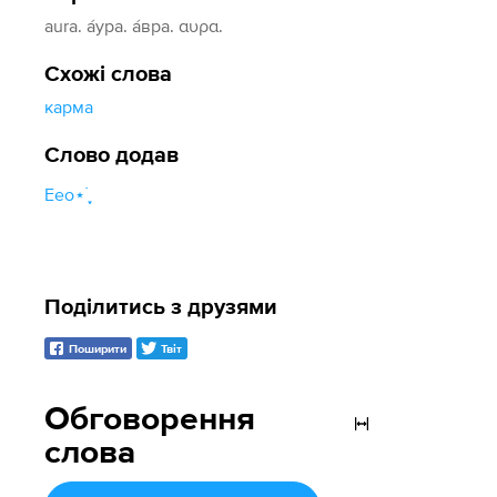
aura. а́ура. а́вра. αυρα.
Схожі слова
карма
Слово додав
Eeo⋆࣪ ִֶָ
Поділитись з друзями
Поширити
Твіт
Обговорення
слова