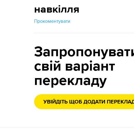
навкілля
Прокоментувати
Запропонуват
свій варіант
перекладу
УВІЙДІТЬ ЩОБ ДОДАТИ ПЕРЕКЛА