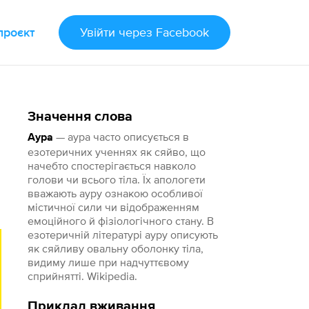
проєкт
Увійти
через Facebook
Значення слова
— аура часто описується в
Аура
езотеричних ученнях як сяйво, що
начебто спостерігається навколо
голови чи всього тіла. Їх апологети
вважають ауру ознакою особливої
містичної сили чи відображенням
емоційного й фізіологічного стану. В
езотеричній літературі ауру описують
як сяйливу овальну оболонку тіла,
видиму лише при надчуттєвому
сприйнятті. Wikipedia.
Приклад вживання