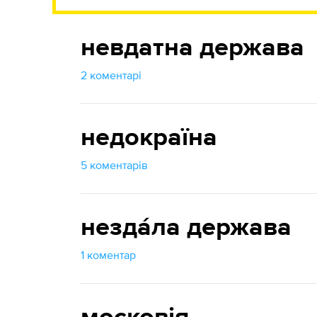
невдатна держава
2 коментарі
недокраїна
5 коментарів
незда́ла держава
1 коментар