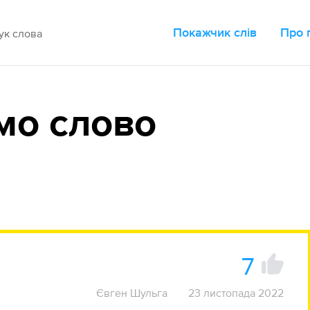
Покажчик слів
Про 
мо слово
7
Євген Шульга
23 листопада 2022