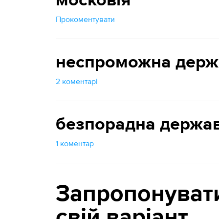
московія
Прокоментувати
неспроможна держ
2 коментарі
безпорадна держа
1 коментар
Запропонуват
свій варіант