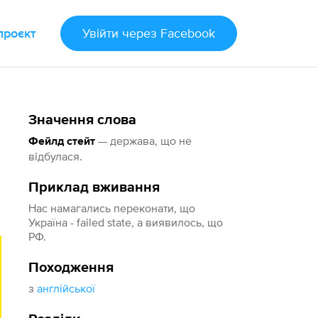
проєкт
Увійти
через Facebook
Значення слова
— держава, що не
Фейлд стейт
відбулася.
Приклад вживання
Нас намагались переконати, що
Україна - failed state, а виявилось, що
РФ.
Походження
з
англійської