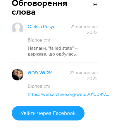
Обговорення
слова
Oleksa Rusyn
21 листопада
2022
Відповісти
Навпаки, "failed state" –
держава, що одбулась.
אלישע פרוש
23 листопада
2022
Відповісти
https://web.archive.org/web/20100917161047/http://aidwatchers.com/2010/01/top-5-reasons-why-“failed-state”-is-a-failed-concept/
Увійти
через Facebook