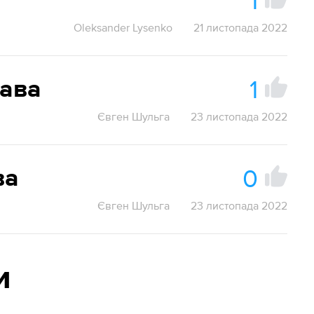
1
Oleksander Lysenko
21 листопада 2022
1
ава
Євген Шульга
23 листопада 2022
0
ва
Євген Шульга
23 листопада 2022
и