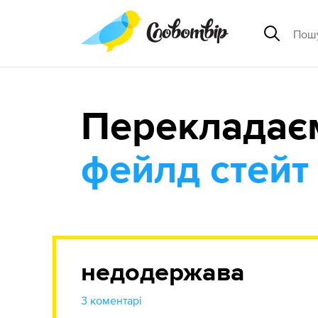
Перекладає
фейлд стейт
недодержава
3 коментарі