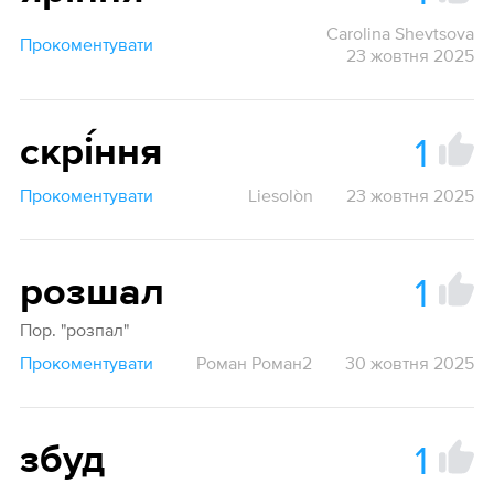
Carolina Shevtsova
Прокоментувати
23 жовтня 2025
1
скрі́ння
Прокоментувати
Liesolòn
23 жовтня 2025
1
розшал
Пор. "розпал"
Прокоментувати
Роман Роман2
30 жовтня 2025
1
збуд