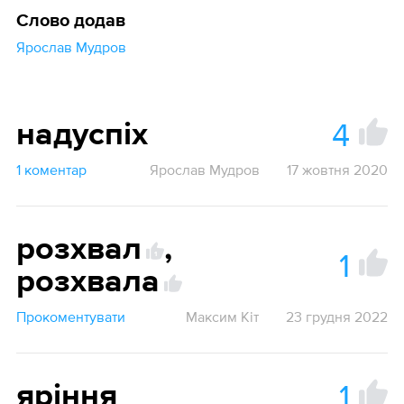
Слово додав
Ярослав Мудров
4
надуспіх
1 коментар
Ярослав Мудров
17 жовтня 2020
розхвал
,
1
1
розхвала
Прокоментувати
Максим Кіт
23 грудня 2022
1
яріння