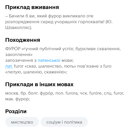
Приклад вживання
– Бачили б ви, який фурор викликало оте
розпорядження серед учорашніх горлохватів! (Ю.
Шовкопляс).
Походження
ФУРО́Р «гучний публічний успіх; бурхливе схвалення,
захоплення»
запозичення з
латинської
мови;
лат.
furor «сказ, шаленство, лють» пов’язане з furo
«лютую, шаленію, скаженію»;
Приклади в інших мовах
москв. бр. болг. фуро́р, пол. furora, чск. furórе, слц. furor,
мак. фурор;
Розділи
мистецтво
соціум і політика