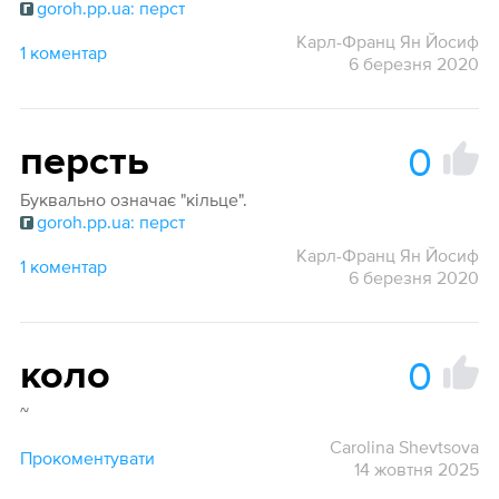
goroh.pp.ua: перст
Карл-Франц Ян Йосиф
1 коментар
6 березня 2020
0
персть
Буквально означає "кільце".
goroh.pp.ua: перст
Карл-Франц Ян Йосиф
1 коментар
6 березня 2020
0
коло
~
Carolina Shevtsova
Прокоментувати
14 жовтня 2025