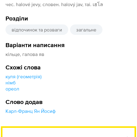
чес. halové jevy, словен. halový jav, таі. เฮโล
Розділи
відпочинок та розваги
загальне
Варіанти написання
кільце, галова яв
Схожі слова
куля (геометрія)
німб
ореол
Слово додав
Карл-Франц Ян Йосиф