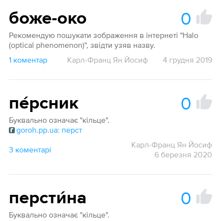
0
боже-око
Рекомендую пошукати зображення в інтернеті "Halo
(optical phenomenon)", звідти узяв назву.
1 коментар
Карл-Франц Ян Йосиф
4 грудня 2019
0
пе́рсник
Буквально означає "кільце".
goroh.pp.ua: перст
Карл-Франц Ян Йосиф
3 коментарі
6 березня 2020
0
персти́на
Буквально означає "кільце".