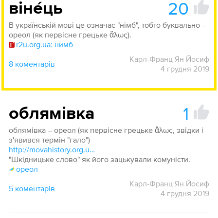
20
віне́ць
В українській мові це означає "німб", тобто буквально –
ореол (як первісне грецьке ἅλως).
r2u.org.ua: нимб
Карл-Франц Ян Йосиф
8 коментарів
4 грудня 2019
1
облямівка
облямівка – ореол (як первісне грецьке ἅλως, звідки і
з'явився термін "гало")
http://movahistory.org.ua/wiki/Математичний_термінологічний_бюлетень._Передмова
"Шкідницьке слово" як його зацькували комуністи.
ореол
Карл-Франц Ян Йосиф
5 коментарів
4 грудня 2019