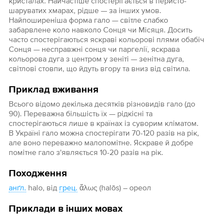
кристалах. Найчастіше спостерігається в перисто-
шаруватих хмарах, рідше — за інших умов.
Найпоширеніша форма гало — світле слабко
забарвлене коло навколо Сонця чи Місяця. Досить
часто спостерігаються яскраві кольорові плями обабіч
Сонця — несправжні сонця чи паргелії, яскрава
кольорова дуга з центром у зеніті — зенітна дуга,
світлові стовпи, що йдуть вгору та вниз від світила.
Приклад вживання
Всього відомо декілька десятків різновидів гало (до
90). Переважна більшість їх — рідкісні та
спостерігаються лише в країнах із суворим кліматом.
В Україні гало можна спостерігати 70-120 разів на рік,
але воно переважно малопомітне. Яскраве й добре
помітне гало з'являється 10-20 разів на рік.
Походження
анґл.
halo, від
грец.
ἅλως (halōs) – ореол
Приклади в інших мовах