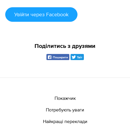
Увійти
через Facebook
Поділитись з друзями
Поширити
Твіт
Покажчик
Потребують уваги
Найкращі переклади