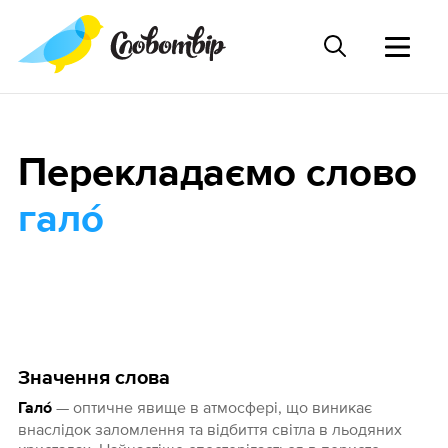
Перекладаємо слово
гало́
Значення слова
— оптичне явище в атмосфері, що виникає
Гало́
внаслідок заломлення та відбиття світла в льодяних