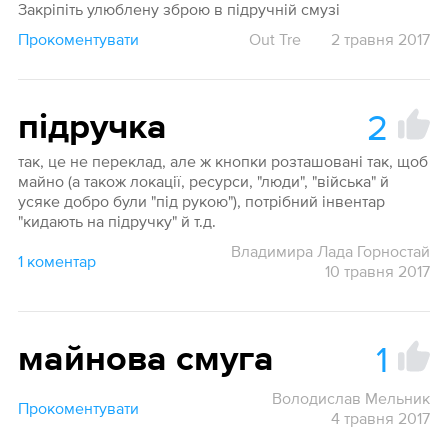
Закріпіть улюблену зброю в підручній смузі
Прокоментувати
Out Tre
2 травня 2017
2
підручка
так, це не переклад, але ж кнопки розташовані так, щоб
майно (а також локації, ресурси, "люди", "війська" й
усяке добро були "під рукою"), потрібний інвентар
"кидають на підручку" й т.д.
Владимира Лада Горностай
1 коментар
10 травня 2017
1
майнова смуга
Володислав Мельник
Прокоментувати
4 травня 2017