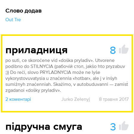
Слово додав
Out Tre
8
приладниця
po suti, ce skoroċene vid «doṡka pryladiv». Utvorene
podibno do STILNYCIA (рабочій стол, jakṡo hto pryzabuv
;)) Do reċi, slovo PRYLADNYCIA może ne lyṡe
vykorystovuvatysia u znaċennia «hotbar», ale j v inṡyh
sumiżnyh znaċenniah. Skażimo, v autobuduvanni — zamisṫ
zgadanoi «doṡky pryladiv».
2 коментарі
Jurko Zełenyj
8 травня 2017
3
підручна смуга