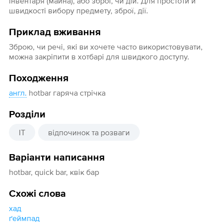
інвентаря (майна), або зброї, чи дій. Для простоти й
швидкості вибору предмету, зброї, дії.
Приклад вживання
Зброю, чи речі, які ви хочете часто використовувати,
можна закріпити в хотбарі для швидкого доступу.
Походження
англ.
hotbar гаряча стрічка
Розділи
IT
відпочинок та розваги
Варіанти написання
hotbar, quick bar, квік бар
Схожі слова
хад
ґеймпад