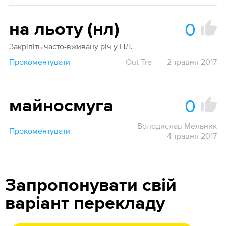
0
на льоту (нл)
Закріпіть часто-вживану річ у НЛ.
Прокоментувати
Out Tre
2 травня 2017
0
майносмуга
Володислав Мельник
Прокоментувати
4 травня 2017
Запропонувати свій
варіант перекладу