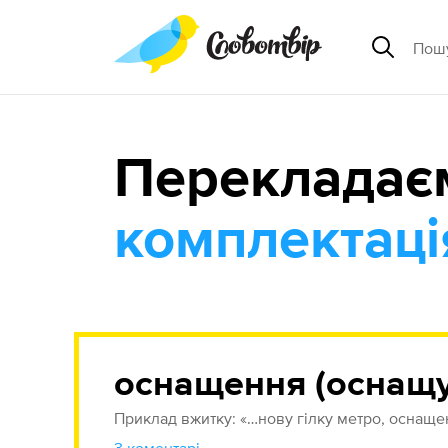
Перекладає
комплектаці
оснащення (оснащ
Приклад вжитку: «…нову гілку метро, оснащ