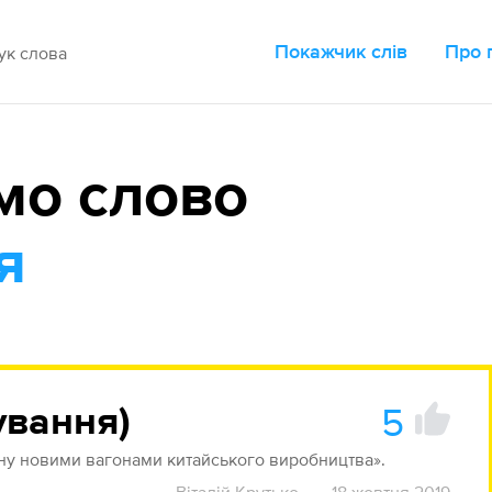
Покажчик слів
Про 
мо слово
я
5
ування)
ену новими вагонами китайського виробництва».