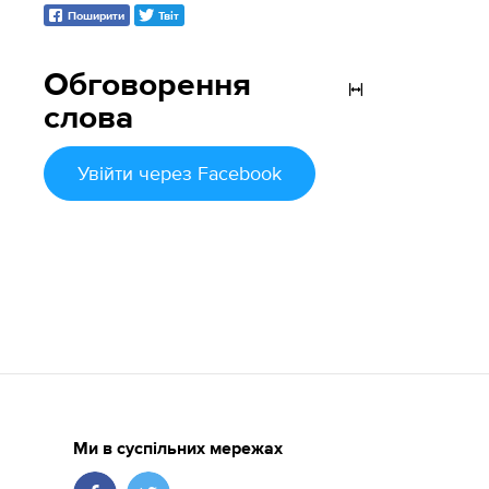
Поширити
Твіт
Обговорення
слова
Увійти
через Facebook
Ми в суспільних мережах