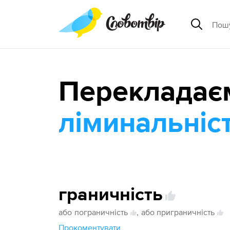
Перекладає
ліминальніс
граничність
або
пограничність
,
або приграничність
Прокоментувати