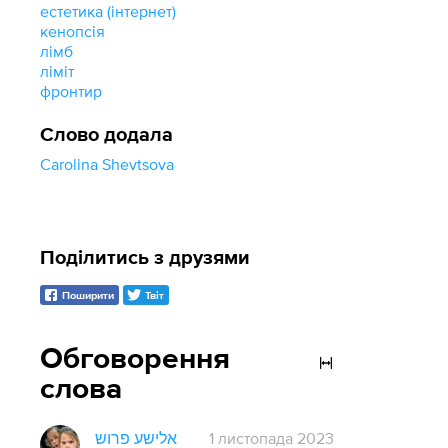
естетика (інтернет)
кенопсія
лімб
ліміт
фронтир
Слово додала
Carolina Shevtsova
Поділитись з друзями
Поширити
Твіт
Обговорення
слова
אלישע פרוש
1 листопада 2023