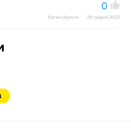
0
Євген Шульга
24 грудня 2023
и
Д