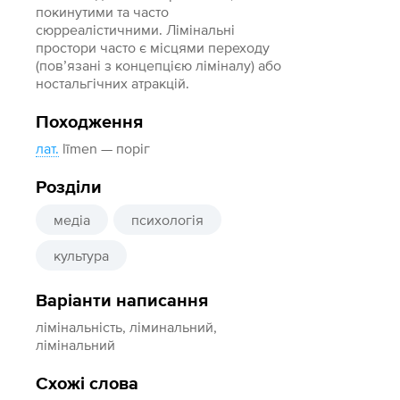
покинутими та часто
сюрреалістичними. Лімінальні
простори часто є місцями переходу
(пов’язані з концепцією ліміналу) або
ностальгічних атракцій.
Походження
лат.
līmen — поріг
Розділи
медіа
психологія
культура
Варіанти написання
лімінальність, ліминальний,
лімінальний
Схожі слова