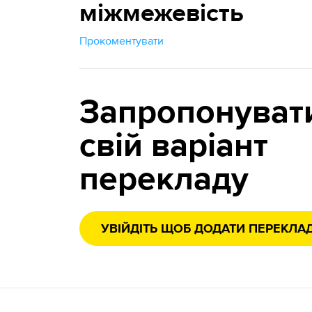
міжмежевість
Прокоментувати
Запропонуват
свій варіант
перекладу
УВІЙДІТЬ ЩОБ ДОДАТИ ПЕРЕКЛА