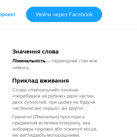
проєкт
Увійти
через Facebook
Значення слова
— перехідний стан між
Ліминальність
чимось.
Приклад вживання
Слово «лімінальний» означає
«перебувати на рубежі» двох частин,
двох сутностей, при цьому не будучи
частиною ані першої, ані другої.
Граничні (Лімінальні) простори є
предметом естетики Інтернету, яка
зображує порожні або покинуті місця,
які виглядають моторошними,