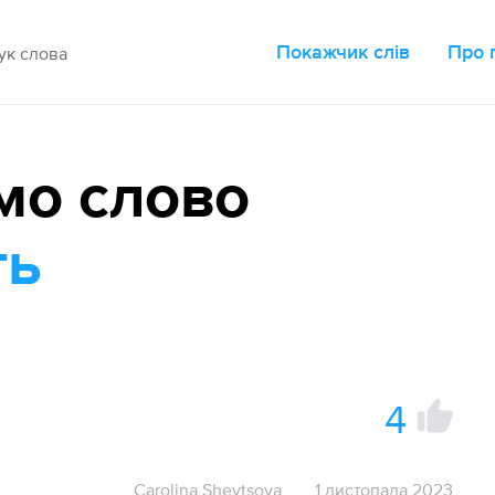
Покажчик слів
Про 
мо слово
ть
4
Carolina Shevtsova
1 листопада 2023