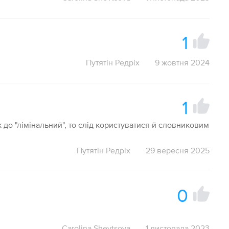
1
Путятін Редріх
9 жовтня 2024
1
до "лімінальний", то слід користуватися й словниковим
Путятін Редріх
29 вересня 2025
0
Carolina Shevtsova
1 листопада 2023