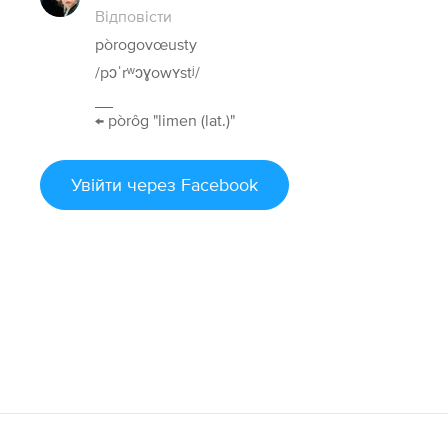
Відповісти
pòrogovœusty
/pɔˈrʷɔɣowʏstʲ/
__
← pòrôg "limen (lat.)"
Увійти
через Facebook