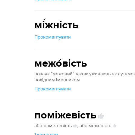
мі́жність
Прокоментувати
межо́вість
позаяк "межовий" також уживають як сутямок 
похідним іменником
Прокоментувати
поміжевість
або
помежевість
,
або межевість
1 коментар