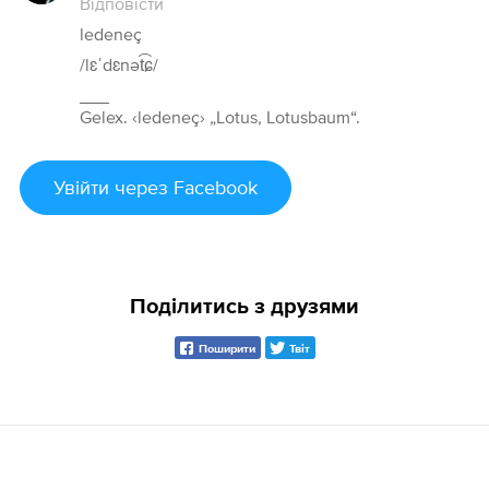
Відповісти
ledeneç
/lɛˈdɛnət͡ɕ/
___
Gelex. ‹ledeneç› „Lotus, Lotusbaum“.
Увійти
через Facebook
Поділитись з друзями
Поширити
Твіт