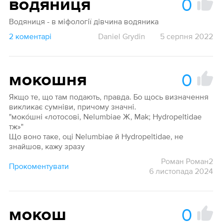
0
водяниця
Водяниця - в міфології дівчина водяника
2 коментарі
Daniel Grydin
5 серпня 2022
0
мокошня
Якщо те, що там подають, правда. Бо щось визначення
викликає сумніви, причому значні.
"моко́шні «лотосові, Nelumbiae Ж, Mak; Hydropeltidae
тж»"
Що воно таке, оці Nelumbiae й Hydropeltidae, не
знайшов, кажу зразу
Роман Роман2
Прокоментувати
6 листопада 2024
0
мокош