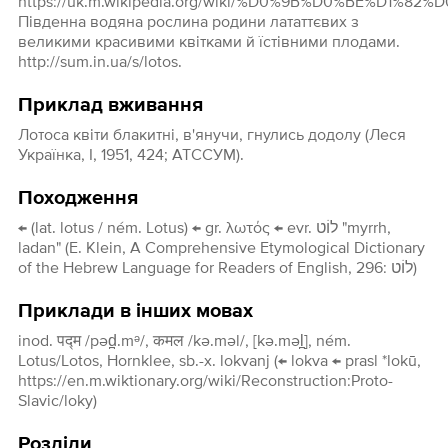
https://uk.m.wikipedia.org/wiki/%D0%9B%D0%BE%D1%82%
Південна водяна рослина родини лататтєвих з
великими красивими квітками й їстівними плодами.
http://sum.in.ua/s/lotos.
Приклад вживання
Лотоса квіти блакитні, в'янучи, гнулись додолу (Леся
Українка, I, 1951, 424; АТССУМ).
Походження
← (lat. lotus / ném. Lotus) ← gr. λωτός ← evr. לוֹט "myrrh,
ladan" (E. Klein, A Comprehensive Etymological Dictionary
of the Hebrew Language for Readers of English, 296: לוֹט)
Приклади в інших мовах
inod. पद्म /pəd̪.mᵊ/, कमल /kə.məl/, [kə.məl̪], ném.
Lotus/Lotos, Hornklee, sb.-x. lokvanj (← lokva ← prasl *lokū,
https://en.m.wiktionary.org/wiki/Reconstruction:Proto-
Slavic/loky)
Розділи