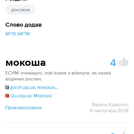
рослини
Слово додав
אלישע פרוש
4
мокоша
ЕСУМ: очевидно, пов’язане з мо́кнути, як назва
водяних рослин.
goroh.pp.ua: мокоша#12391
r2u.org.ua: Мокоша
Василь Кривоніс
Прокоментувати
6 листопада 2024