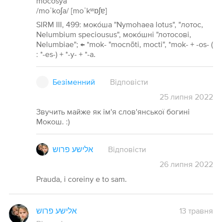
mocosya
/moˈkoʃa/ [moˈkʷɒʃɐ]
SIRM III, 499: моко́ша "Nymohaea lotus", "лотос,
Nelumbium speciousus", моко́шні "лотосові,
Nelumbiae"; ← *mok- "mocnõti, mocti", *mok- + -os- (
: *-es-) + *-y- + *-a.
Безіменний
Відповісти
25
липня
2022
Звучить майже як ім'я слов'янської богині
Мокош. :)
אלישע פרוש
Відповісти
26
липня
2022
Prauda, i coreiny e to sam.
אלישע פרוש
13 травня