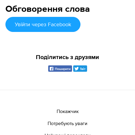
Обговорення слова
Увійти
через Facebook
Поділитись з друзями
Поширити
Твіт
Покажчик
Потребують уваги