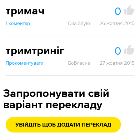
0
тримач
1 коментар
Olia Shylo
26 жовтня 2015
0
тримтриніг
Прокоментувати
БоВласне
27 жовтня 2015
Запропонувати свій
варіант перекладу
УВІЙДІТЬ ЩОБ ДОДАТИ ПЕРЕКЛАД