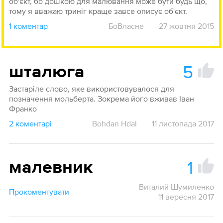
об'єкт, бо дошкою для малювання може бути будь що,
тому я вважаю триніг краще завсе описує об'єкт.
1 коментар
БоВласне
27 жовтня 2015
5
шталюга
Застаріле слово, яке використовувалося для
позначення мольберта. Зокрема його вживав Іван
Франко
2 коментарі
Bohdan Hdal
11 листопада 2017
1
малевник
Виталий Шумиленко
Прокоментувати
11 вересня 2017