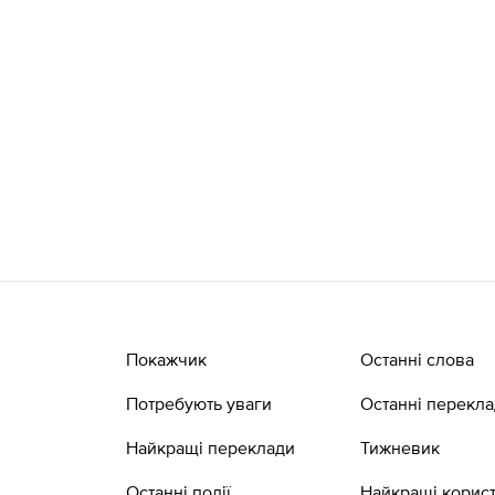
Покажчик
Останні слова
Потребують уваги
Останні перекл
Найкращі переклади
Тижневик
Останні події
Найкращі корист