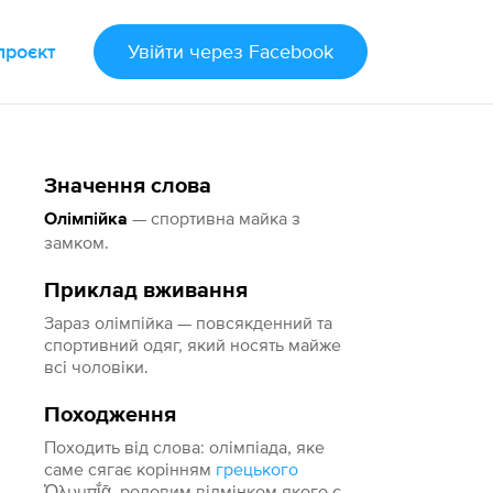
проєкт
Увійти
через Facebook
Значення слова
— спортивна майка з
Олімпійка
замком.
Приклад вживання
Зараз олімпійка — повсякденний та
спортивний одяг, який носять майже
всі чоловіки.
Походження
Походить від слова: олімпіада, яке
саме сягає корінням
грецького
Ὀλυμπῐ́ᾱ, родовим відмінком якого є