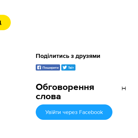
Д
Поділитись з друзями
Поширити
Твіт
Обговорення
слова
Увійти
через Facebook