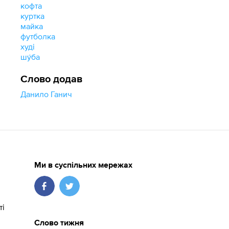
кофта
куртка
майка
футболка
худі
шу́ба
Слово додав
Данило Ганич
Ми в суспільних мережах
ті
Слово тижня