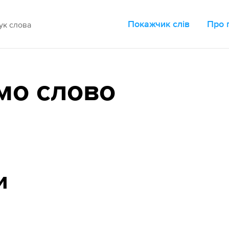
Покажчик слів
Про 
мо слово
и