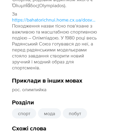
Ὀλυμπῐᾰ́δος(Olympiados).
За
https://bahatorichnui.home.cx.ua/dosvid/yak-nazivaietsya-olimpiyka-inakshe.html
Походження назви тісно пов'язане з
важливою та масштабною спортивною
подією – Олімпіадою. У 1980 році весь
Радянський Союз готувався до неї, а
перед радянськими модельєрами
стояло завдання створити новий
зручний і модний образ для
спортсменів.
Приклади в інших мовах
рос. олимпийка
Розділи
спорт
мода
побут
Схожі слова