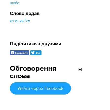
шу́ба
Слово додав
אלישע פרוש
Поділитись з друзями
Поширити
Твіт
Обговорення
слова
Увійти
через Facebook