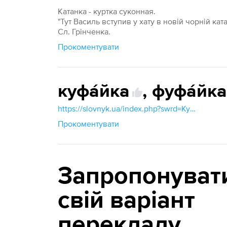
Катанка - куртка суконная.
"Тут Василь вступив у хату в новій чорній кат
Сл. Грінченка.
Прокоментувати
куфа́йка
,
фуфа́йк
https://slovnyk.ua/index.php?swrd=Куфайка
Прокоментувати
Запропонуват
свій варіант
перекладу