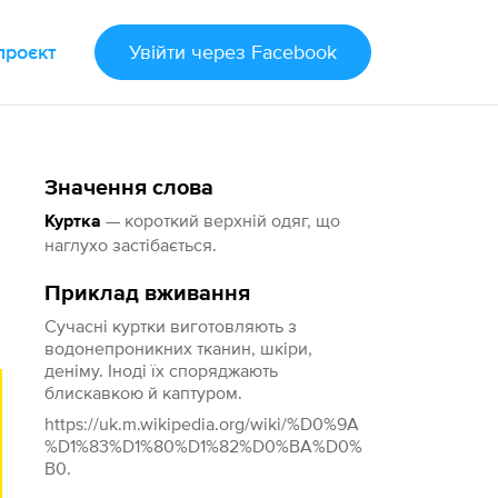
проєкт
Увійти
через Facebook
Значення слова
— короткий верхній одяг, що
Куртка
наглухо застібається.
Приклад вживання
Сучасні куртки виготовляють з
водонепроникних тканин, шкіри,
деніму. Іноді їх споряджають
блискавкою й каптуром.
https://uk.m.wikipedia.org/wiki/%D0%9A
%D1%83%D1%80%D1%82%D0%BA%D0%
B0.