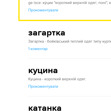
ge isce: ку́цик "короткий верхній одяг; поні", 
Прокоментувати
загартка
Загартка - бойківський теплий одяг типу курт
1 коментар
куцина
Куцина - короткий верхній одяг.
Прокоментувати
катанка