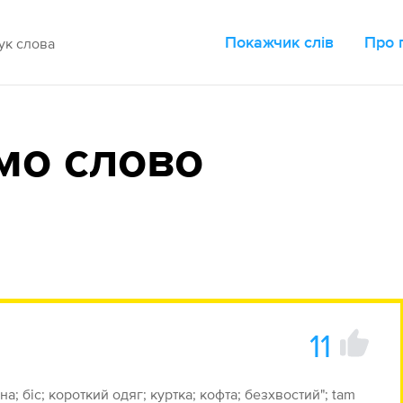
Покажчик слів
Про 
мо слово
11
ина; біс; короткий одяг; куртка; кофта; безхвостий"; tam