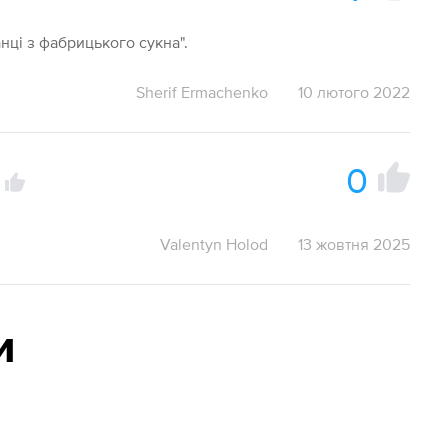
анці з фабрицького сукна".
Sherif Ermachenko
10 лютого 2022
0
а
Valentyn Holod
13 жовтня 2025
и