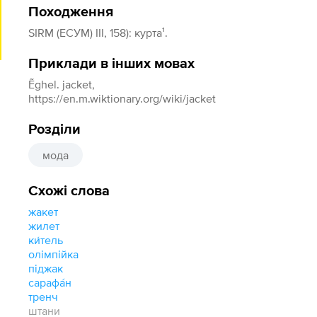
Походження
SIRM (ЕСУМ) III, 158): курта¹.
Приклади в інших мовах
Ẽghel. jacket,
https://en.m.wiktionary.org/wiki/jacket
Розділи
мода
Схожі слова
жакет
жилет
ки́тель
олімпійка
піджак
сарафа́н
тренч
штани