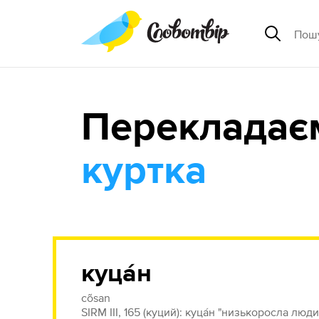
Перекладає
куртка
куца́н
cõsan
SIRM III, 165 (куций): куца́н "низькоросла люд