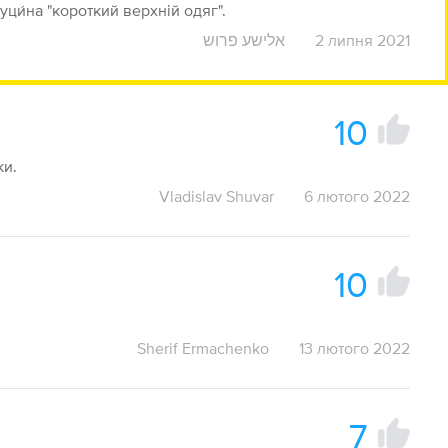
куци́на "короткий верхній одяг".
אלישע פרוש
2 липня 2021
10
ки.
Vladislav Shuvar
6 лютого 2022
10
Sherif Ermachenko
13 лютого 2022
7