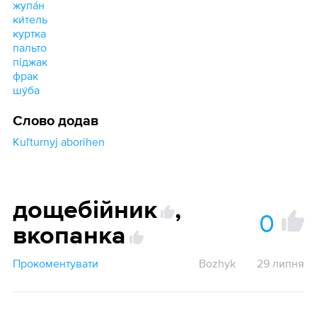
жупа́н
ки́тель
куртка
пальто
піджак
фрак
шу́ба
Слово додав
Kuľturnyj aborihen
дощебійник
,
0
вкопанка
Прокоментувати
Bozhyk
29 липня