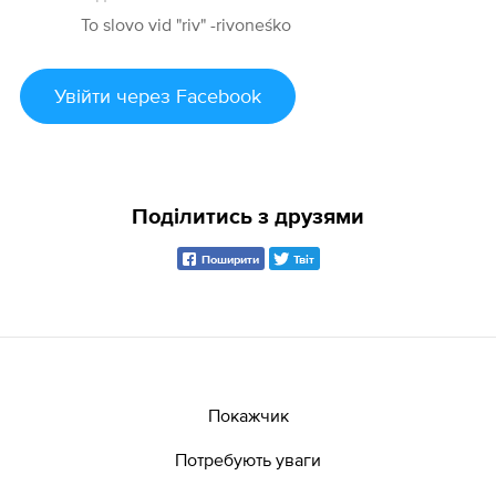
To slovo vid "riv" -rivoneśko
Увійти
через Facebook
Поділитись з друзями
Поширити
Твіт
Покажчик
Потребують уваги