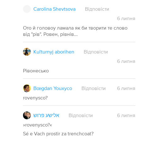
Carolina Shevtsova
Відповісти
6
липня
Ото й головоу ламала як би творити те слово
від "рів". Ровен, рівнів...
Kuľturnyj aborihen
Відповісти
6
липня
Рівонесько
Bœgdan Youxyco
Відповісти
6
липня
rovenysco?
אלישע פרוש
Відповісти
6
липня
»rovenysco?«
Sé e Vach prostir za trenchcoat?