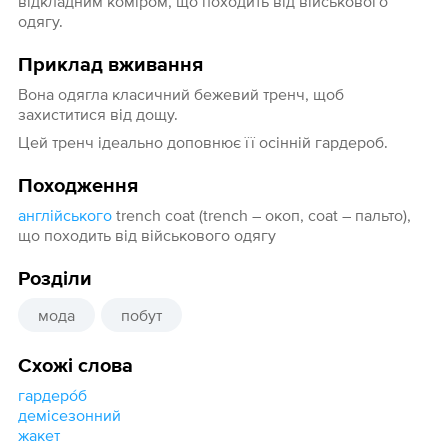
відкладним коміром, що походить від військового
одягу.
Приклад вживання
Вона одягла класичний бежевий тренч, щоб
захиститися від дощу.
Цей тренч ідеально доповнює її осінній гардероб.
Походження
англійського
trench coat (trench – окоп, coat – пальто),
що походить від військового одягу
Розділи
мода
побут
Схожі слова
гардеро́б
демісезонний
жакет