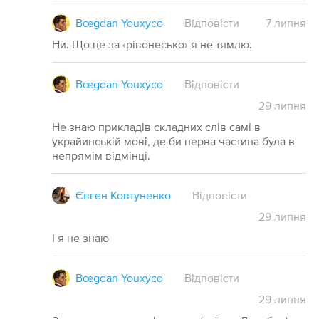
Bœgdan Youxyco
Відповісти
7
липня
Ни. Що це за ‹рівонесько› я не тямлю.
Bœgdan Youxyco
Відповісти
29
липня
Не знаю прикладів складних слів самі в
украйинській мові, де би перва частина була в
непрямім відмінці.
Євген Ковтуненко
Відповісти
29
липня
І я не знаю
Bœgdan Youxyco
Відповісти
29
липня