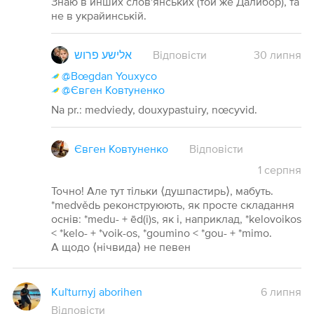
Знаю в инших слов'янських (той же Далибор), та
не в украйинській.
אלישע פרוש
Відповісти
30
липня
@Bœgdan Youxyco
@Євген Ковтуненко
Na pr.: medviedy, douxypastuiry, nœcyvid.
Євген Ковтуненко
Відповісти
1
серпня
Точно! Але тут тільки ⟨душпастирь⟩, мабуть.
*medvědь реконструюють, як просте складання
оснів: *medu- + ēd(i)s, як і, наприклад, *kelovoikos
< *kelo- + *voik-os, *goumino < *gou- + *mimo.
А щодо ⟨нічвида⟩ не певен
Kuľturnyj aborihen
6 липня
Відповісти