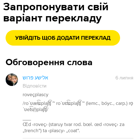
Запропонувати свій
варіант перекладу
УВІЙДІТЬ ЩОБ ДОДАТИ ПЕРЕКЛАД
Обговорення слова
אלישע פרוש
6 липня
Відповісти
roveçplascy
/roˈʋæt͡ɕplaʃt͡ʃ ~ roˈʋɛt͡ɕplaʃt͡ʃ ~ (lemc., bóyc., carp.) ro̝
ˈʋet͡s(ʲ)plaʃt͡ʃ/
___
Œd ‹roveç› (staruy tvar rod. bœl. œd ‹roveç› za
„trench“) ta ‹plascy› „coat“.