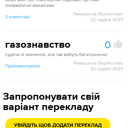
пневматичні механізми
Римидолов Вертислово
2 коментарі
22 грудня 2023
0
газознавство
судячи зі значення, але так мабуть багатозначно
Римидолов Вертислово
Прокоментувати
22 грудня 2023
Запропонувати свій
варіант перекладу
УВІЙДІТЬ ЩОБ ДОДАТИ ПЕРЕКЛАД