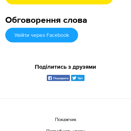
Обговорення слова
Увійти
через Facebook
Поділитись з друзями
Поширити
Твіт
Покажчик
Потребують уваги