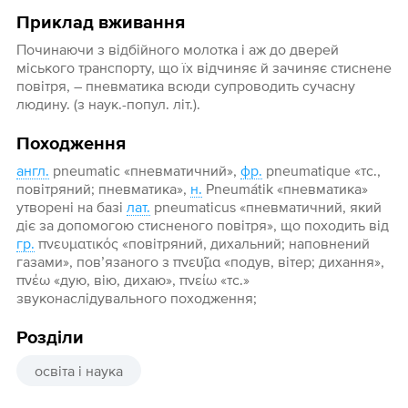
Приклад вживання
Починаючи з відбійного молотка і аж до дверей
міського транспорту, що їх відчиняє й зачиняє стиснене
повітря, – пневматика всюди супроводить сучасну
людину. (з наук.-попул. літ.).
Походження
англ.
pneumatic «пневматичний»,
фр.
pneumatique «тс.,
повітряний; пневматика»,
н.
Pneumátik «пневматика»
утворені на базі
лат.
pneumaticus «пневматичний, який
діє за допомогою стисненого повітря», що походить від
гр.
πνευματικός «повітряний, дихальний; наповнений
газами», пов’язаного з πνευ̃μα «подув, вітер; дихання»,
πνέω «дую, вію, дихаю», πνείω «тс.»
звуконаслідувального походження;
Розділи
освіта і наука