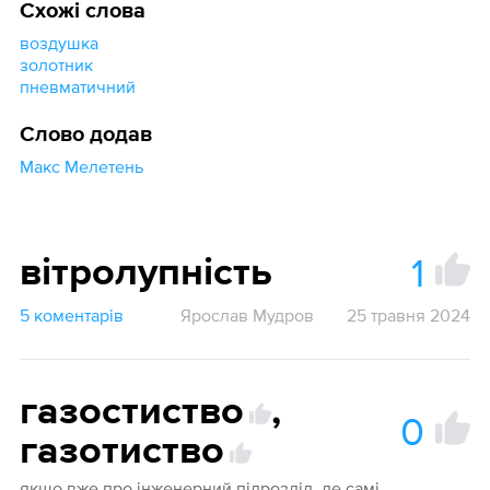
Схожі слова
воздушка
золотник
пневматичний
Слово додав
Макс Мелетень
1
вітролупність
5 коментарів
Ярослав Мудров
25 травня 2024
газостиство
,
0
газотиство
якщо вже про інженерний підрозділ, де самі