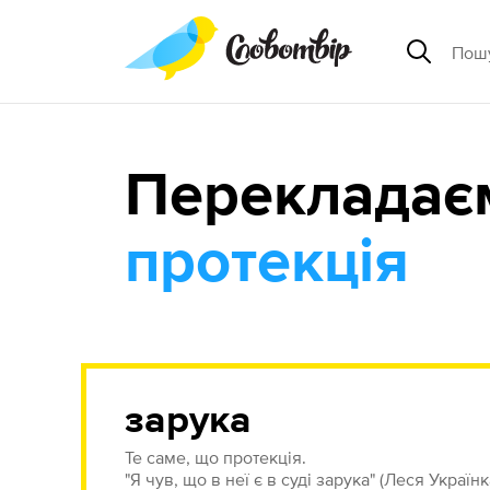
Перекладає
протекція
зарука
Те саме, що протекція.
"Я чув, що в неї є в суді зарука" (Леся Українк