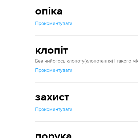
опіка
Прокоментувати
клопіт
Без чийогось клопоту(клопотання) і такого міс
Прокоментувати
захист
Прокоментувати
порука