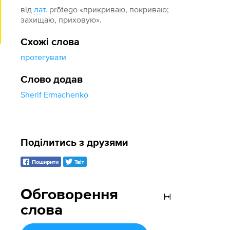
від
лат.
prōtego «прикриваю, покриваю;
захищаю, приховую».
Схожі слова
протегувати
Слово додав
Sherif Ermachenko
Поділитись з друзями
Поширити
Твіт
Обговорення
слова