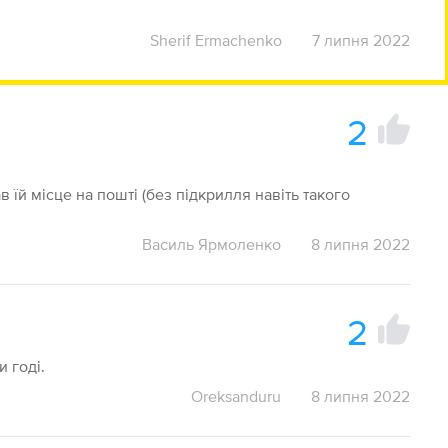
Sherif Ermachenko
7 липня 2022
2
в їй місце на пошті (без підкрилля навіть такого
Василь Ярмоленко
8 липня 2022
2
и годі.
Oreksanduru
8 липня 2022