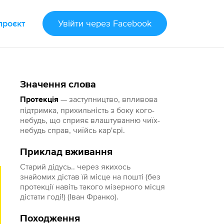
проєкт
Увійти
через Facebook
Значення слова
— заступництво, впливова
Протекція
підтримка, прихильність з боку кого-
небудь, що сприяє влаштуванню чиїх-
небудь справ, чиїйсь кар'єрі.
Приклад вживання
Старий дідусь.. через якихось
знайомих дістав їй місце на пошті (без
протекції навіть такого мізерного місця
дістати годі!) (Іван Франко).
Походження