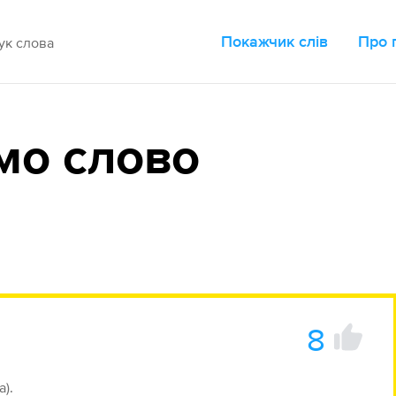
Покажчик слів
Про 
мо слово
8
а).