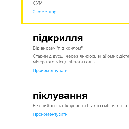
СУМ.
2 коментарі
підкрилля
Від виразу "під крилом"
Старий дідусь.. через якихось знайомих діста
мізерного місця дістати годі!)
Прокоментувати
піклування
Без чийогось піклування і такого місця дістат
Прокоментувати