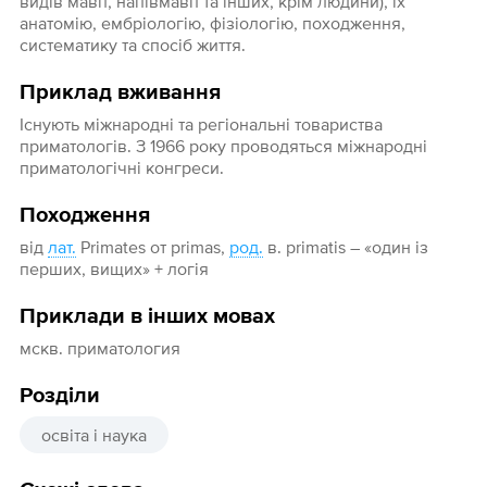
видів мавп, напівмавп та інших, крім людини), їх
анатомію, ембріологію, фізіологію, походження,
систематику та спосіб життя.
Приклад вживання
Існують міжнародні та регіональні товариства
приматологів. З 1966 року проводяться міжнародні
приматологічні конгреси.
Походження
від
лат.
Primates от primas,
род.
в. primatis – «один із
перших, вищих» + логія
Приклади в інших мовах
мскв. приматология
Розділи
освіта і наука