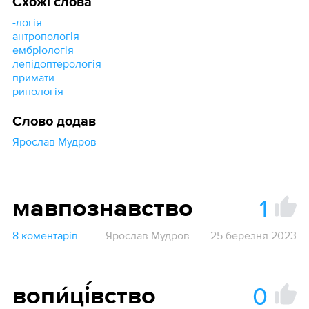
Схожі слова
-логія
антропологія
ембріологія
лепідоптерологія
примати
ринологія
Слово додав
Ярослав Мудров
1
мавпознавство
8 коментарів
Ярослав Мудров
25 березня 2023
0
вопи́ці́вство