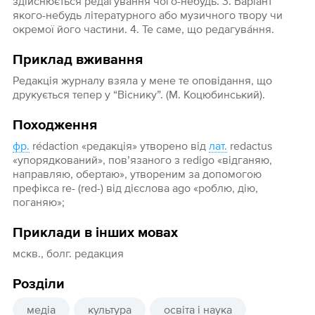
здійснюється редагування чого-небудь. 3. Варіант
якого-небудь літературного або музичного твору чи
окремої його частини. 4. Те саме, що редагува́ння.
Приклад вживання
Редакція журналу взяла у мене те оповідання, що
друкується тепер у “Віснику”. (М. Коцюбинський).
Походження
фр.
rédaction «редакція» утворено від
лат.
redactus
«упорядкований», пов’язаного з redigo «відганяю,
направляю, обертаю», утвореним за допомогою
префікса re- (red-) від дієслова аgo «роблю, дію,
поганяю»;
Приклади в інших мовах
мскв., болг. редакция
Розділи
медіа
культура
освіта і наука