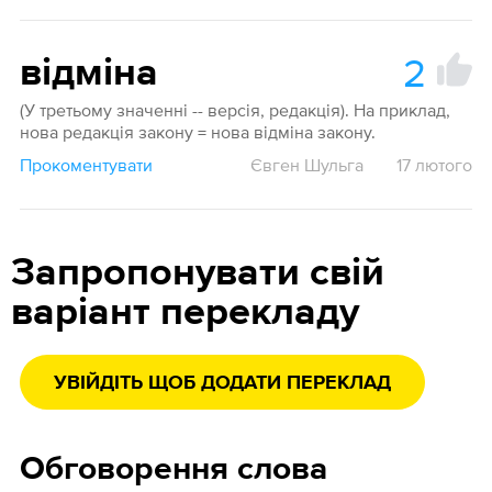
2
відміна
(У третьому значенні -- версія, редакція). На приклад,
нова редакція закону = нова відміна закону.
Прокоментувати
Євген Шульга
17 лютого
Запропонувати свій
варіант перекладу
УВІЙДІТЬ ЩОБ ДОДАТИ ПЕРЕКЛАД
Обговорення слова