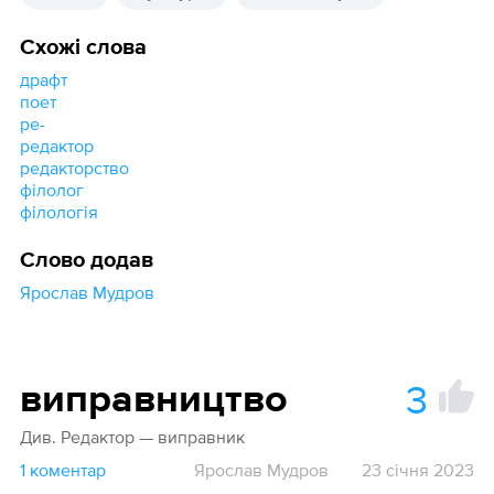
Схожі слова
драфт
поет
ре-
редактор
редакторство
філолог
філологія
Слово додав
Ярослав Мудров
3
виправництво
Див. Редактор — виправник
1 коментар
Ярослав Мудров
23 січня 2023