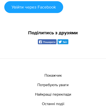
Увійти
через Facebook
Поділитись з друзями
Поширити
Твіт
Покажчик
Потребують уваги
Найкращі переклади
Останні події