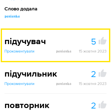
Слово додала
𝖕𝖆𝖓𝖎𝖆𝖓𝖐𝖆
5
підучувач
Прокоментувати
𝖕𝖆𝖓𝖎𝖆𝖓𝖐𝖆
15 жовтня 2023
2
підучильник
Прокоментувати
𝖕𝖆𝖓𝖎𝖆𝖓𝖐𝖆
15 жовтня 2023
2
повторник