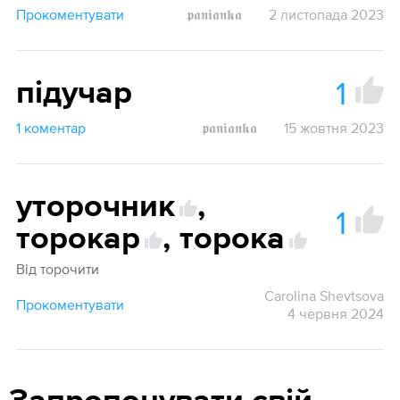
Прокоментувати
𝖕𝖆𝖓𝖎𝖆𝖓𝖐𝖆
2 листопада 2023
1
підучар
1 коментар
𝖕𝖆𝖓𝖎𝖆𝖓𝖐𝖆
15 жовтня 2023
уторочник
,
1
торокар
,
торока
Від торочити
Carolina Shevtsova
Прокоментувати
4 червня 2024