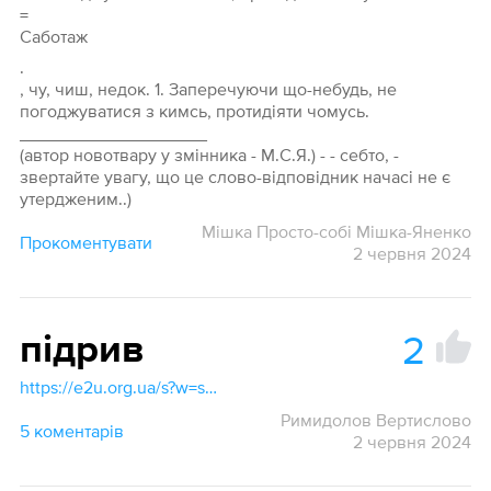
=
Саботаж
.
, чу, чиш, недок. 1. Заперечуючи що-небудь, не
погоджуватися з кимсь, протидіяти чомусь.
___________________
(автор новотвару у змінника - М.С.Я.) - - себто, -
звертайте увагу, що це слово-відповідник начасі не є
утердженим..)
Мішка Просто-собі Мішка-Яненко
Прокоментувати
2 червня 2024
2
підрив
https://e2u.org.ua/s?w=sabotage &dicts=all&highlight=on&filter_lines=on
Римидолов Вертислово
5 коментарів
2 червня 2024