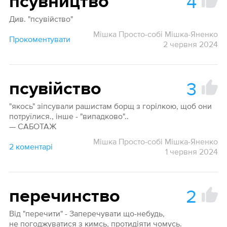
4
псувництво
Див. "псувійство"
Мішка Просто-собі Мішка-Яненко
Прокоментувати
2 червня 2024
3
псувійство
"якось" зіпсували рашистам борщ з горілкою, щоб они
потруїлися., інше - "випадково"..
— САБОТАЖ
Мішка Просто-собі Мішка-Яненко
2 коментарі
1 червня 2024
2
перечинство
Від "перечити" - Заперечувати що-небудь,
не погоджуватися з кимсь, протидіяти чомусь.