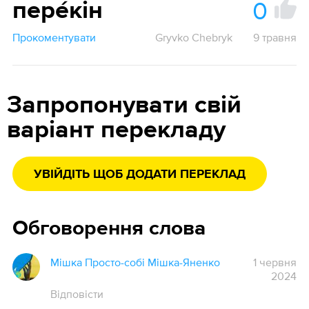
0
пере́кін
Прокоментувати
Gryvko Chebryk
9 травня
Запропонувати свій
варіант перекладу
УВІЙДІТЬ ЩОБ ДОДАТИ ПЕРЕКЛАД
Обговорення слова
Мішка Просто-собі Мішка-Яненко
1 червня
2024
Відповісти