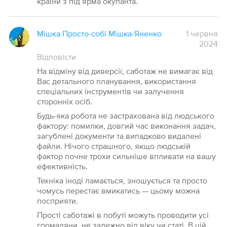
країни з під ярма окупанта.
Мішка Просто-собі Мішка-Яненко
1 червня
2024
Відповісти
На відміну від диверсії, саботаж не вимагає від
Вас детального планування, використання
спеціальних інструментів чи залучення
сторонніх осіб.
Будь-яка робота не застрахована від людського
фактору: помилки, довгий час виконання задач,
загублені документи та випадково видалені
файли. Нічого страшного, якщо людській
фактор почне трохи сильніше впливати на вашу
ефективність.
Техніка іноді ламається, зношується та просто
чомусь перестає вмикатись — цьому можна
посприяти.
Прості саботажі в побуті можуть проводити усі
громадяни, не залежно від віку чи статі. В цій