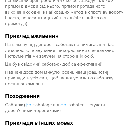
навмисний зрив роботи чи якогось заходу шляхом
прямої відмови від нього, прямої протидії його
виконанню; один з найкращих методів спротиву ворогу
і часто, ненасильницький підхід (дієвіший за акції
прямої дії).
Приклад вживання
На відміну від диверсії, саботаж не вимагає від Вас
детального планування, використання спеціальних
інструментів чи залучення сторонніх осіб.
Це був свідомий саботаж - добіса ефективний.
Навчені досвідом минулої осені, німці [фашисти]
прикладуть усіх сил, щоб не допустити до саботажу
весняної кампанії.
Походження
Сабота́ж (
фр.
sabotage від
фр.
saboter — стукати
дерев'яними черевиками)
Приклади в інших мовах