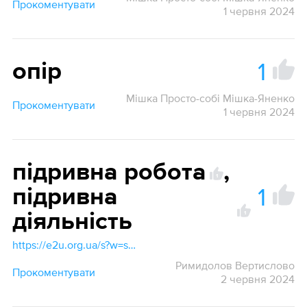
Прокоментувати
1 червня 2024
1
опір
Мішка Просто-собі Мішка-Яненко
Прокоментувати
1 червня 2024
підривна робота
,
1
1
підривна
діяльність
1
https://e2u.org.ua/s?w=sabotage &dicts=all&highlight=on&filter_lines=on
Римидолов Вертислово
Прокоментувати
2 червня 2024