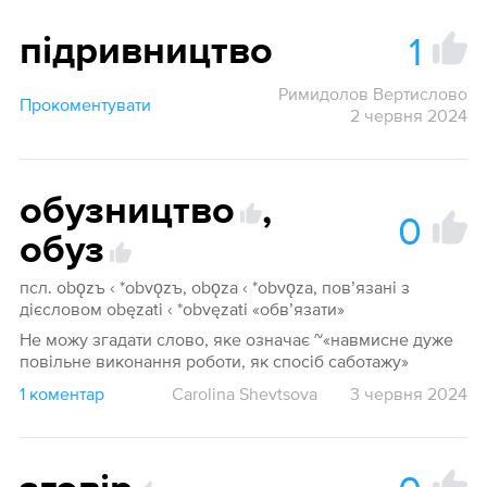
1
підривництво
Римидолов Вертислово
Прокоментувати
2 червня 2024
обузництво
,
0
обуз
псл. obǫzъ ‹ *obvǫzъ, obǫza ‹ *obvǫza, пов’язані з
дієсловом obęzati ‹ *obvęzati «обв’язати»
Не можу згадати слово, яке означає ~«навмисне дуже
повільне виконання роботи, як спосіб саботажу»
1 коментар
Carolina Shevtsova
3 червня 2024