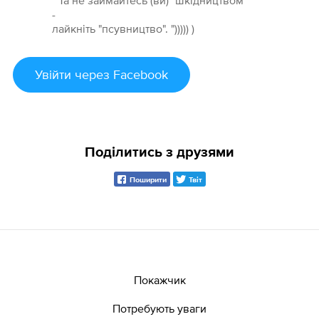
" Та не займайтесь (ви) "шкідництвом"
-
лайкніть "псувництво". "))))) )
Увійти
через Facebook
Поділитись з друзями
Поширити
Твіт
Покажчик
Потребують уваги