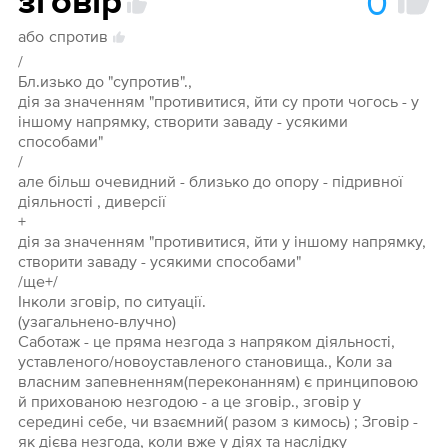
0
зговір
або
спротив
/
Бл.изько до "супротив".,
дія за значенням "противитися, йти су проти чогось - у
іншому напрямку, створити заваду - усякими
способами"
/
але більш очевидний - близько до опору - підривної
діяльності , диверсії
+
дія за значенням "противитися, йти у іншому напрямку,
створити заваду - усякими способами"
/ще+/
Інколи зговір, по ситуації.
(узагальнено-влучно)
Саботаж - це пряма незгода з напряком діяльності,
уставленого/новоуставленого становища., Коли за
власним запевненням(переконанням) є принциповою
й прихованою незгодою - а це зговір., зговір у
середині себе, чи взаємний( разом з кимось) ; Зговір -
як дієва незгода, коли вже у діях та наслідку