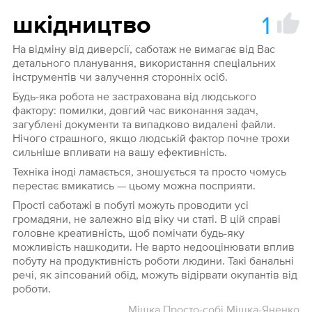
1
шкідництво
На відміну від диверсії, саботаж не вимагає від Вас
детального планування, використання спеціальних
інструментів чи залучення сторонніх осіб.
Будь-яка робота не застрахована від людського
фактору: помилки, довгий час виконання задач,
загублені документи та випадково видалені файли.
Нічого страшного, якщо людській фактор почне трохи
сильніше впливати на вашу ефективність.
Техніка іноді ламається, зношується та просто чомусь
перестає вмикатись — цьому можна посприяти.
Прості саботажі в побуті можуть проводити усі
громадяни, не залежно від віку чи статі. В цій справі
головне креативність, щоб помічати будь-яку
можливість нашкодити. Не варто недооцінювати вплив
побуту на продуктивність роботи людини. Такі банальні
речі, як зіпсований обід, можуть відірвати окупантів від
роботи.
Мішка Просто-собі Мішка-Яненко