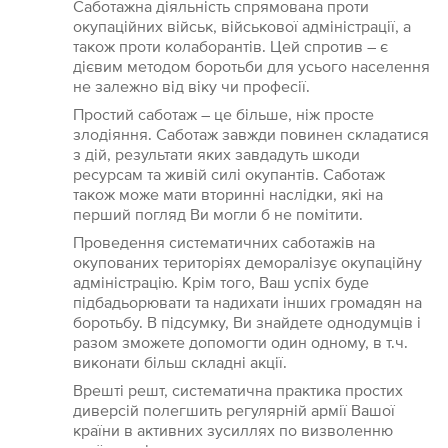
Саботажна діяльність спрямована проти
окупаційних військ, військової адміністрації, а
також проти колаборантів. Цей спротив – є
дієвим методом боротьби для усього населення
не залежно від віку чи професії.
Простий саботаж – це більше, ніж просте
злодіяння. Саботаж завжди повинен складатися
з дій, результати яких завдадуть шкоди
ресурсам та живій силі окупантів. Саботаж
також може мати вторинні наслідки, які на
перший погляд Ви могли б не помітити.
Проведення систематичних саботажів на
окупованих територіях деморалізує окупаційну
адміністрацію. Крім того, Ваш успіх буде
підбадьорювати та надихати інших громадян на
боротьбу. В підсумку, Ви знайдете однодумців і
разом зможете допомогти один одному, в т.ч.
виконати більш складні акції.
Врешті решт, систематична практика простих
диверсій полегшить регулярній армії Вашої
країни в активних зусиллях по визволенню