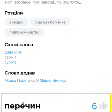
англ. sabotage, пол. sabotaż, гр. σαμποτάζ,
Розділи
військо
соціум і політика
підприємництво
Схожі слова
диверсія
сабміт
субота
Слово додав
Мішка Просто-собі Мішка-Яненко
6
пере́чин