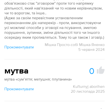
обов'язково стає "зговором" проти того напрямку
діяльності, який нав'язаний чи то новим керівництвом,
чи то ворогом, та інше..
(Адже за своїм перевістним установленним
переконанням діє наперекір - проти, використовуючи
усі можливі способи у зговорі на псування, зметою
порушення, зупинки, зміни діяльності того чи іншого
осередку яким противляться. Тому то це також і зговір.)
Мішка Просто-собі Мішка-Яненко
Прокоментувати
5 червня 2024
0
мутва
му́тва «сум’яття; метушня; плутанина»
Kuľturnyj aborihen
Прокоментувати
20 листопада 2025