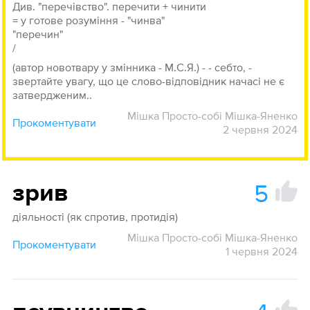
Див. "перечівство". перечити + чинити
= у готове розуміння - "чинва"
"перечин"
/
(автор новотвару у змінника - М.С.Я.) - - себто, -
звертайте увагу, що це слово-відповідник начасі не є
затвердженим..
Мішка Просто-собі Мішка-Яненко
Прокоментувати
2 червня 2024
5
зрив
діяльності (як спротив, протидія)
Мішка Просто-собі Мішка-Яненко
Прокоментувати
1 червня 2024