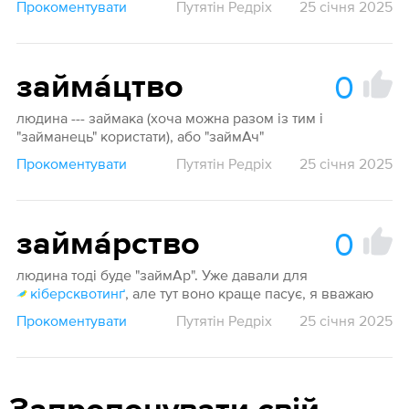
Прокоментувати
Путятін Редріх
25 січня 2025
0
займа́цтво
людина --- займака (хоча можна разом із тим і
"займанець" користати), або "займАч"
Прокоментувати
Путятін Редріх
25 січня 2025
0
займа́рство
людина тоді буде "займАр". Уже давали для
кіберсквотинґ
, але тут воно краще пасує, я вважаю
Прокоментувати
Путятін Редріх
25 січня 2025