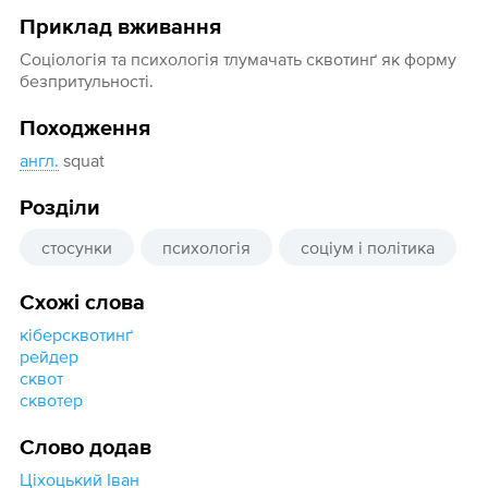
Приклад вживання
Соціологія та психологія тлумачать сквотинґ як форму
безпритульності.
Походження
англ.
squat
Розділи
стосунки
психологія
соціум і політика
Схожі слова
кіберсквотинґ
рейдер
сквот
сквотер
Слово додав
Ціхоцький Іван