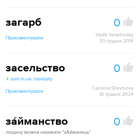
0
загарб
Vadik Veselovsky
Прокоментувати
30 грудня 2014
0
засельство
sum.in.ua: zaseljaty
Carolina Shevtsova
Прокоментувати
10 травня 2024
0
за́йманство
людину можна називати "зАйманець"