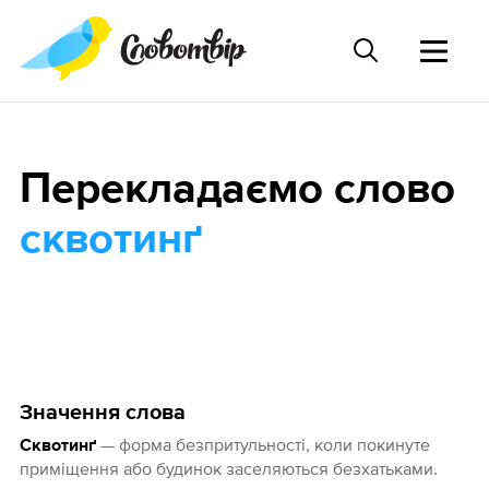
Перекладаємо слово
сквотинґ
Значення слова
— форма безпритульності, коли покинуте
Сквотинґ
приміщення або будинок заселяються безхатьками.