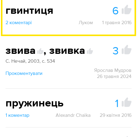
6
гвинтиця
2 коментарі
Луком
1 травня 2016
3
звива
,
звивка
1
С. Нечай, 2003, с. 534
Ярослав Мудров
Прокоментувати
26 травня 2024
1
пружинець
1 коментар
Alexandr Chaika
29 квітня 2016