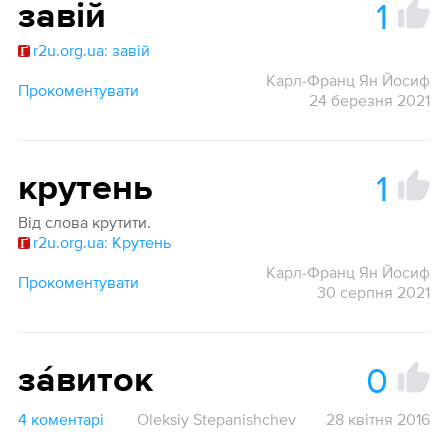
1
завій
r2u.org.ua: завій
Карл-Франц Ян Йосиф
Прокоментувати
24 березня 2021
1
крутень
Від слова крутити.
r2u.org.ua: Крутень
Карл-Франц Ян Йосиф
Прокоментувати
30 серпня 2021
0
зáвиток
4 коментарі
Oleksiy Stepanishchev
28 квітня 2016