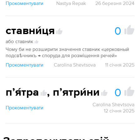
Прокоментувати
Nastya Repak
26 березня 2024
0
ставни́ця
або
ставни́к
Чому би не розширити значення ставник «церковный
подсвѣчникъ → споруда для розміщення речей»
Прокоментувати
Carolina Shevtsova
11 січня 2025
0
пʼя́тра
,
пʼятри́ни
Carolina Shevtsova
Прокоментувати
12 січня 2025