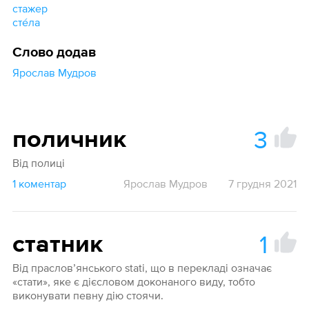
стажер
сте́ла
Слово додав
Ярослав Мудров
3
поличник
Від полиці
1 коментар
Ярослав Мудров
7 грудня 2021
1
статник
Від прасловʼянського stati, що в перекладі означає
«стати», яке є дієсловом доконаного виду, тобто
виконувати певну дію стоячи.