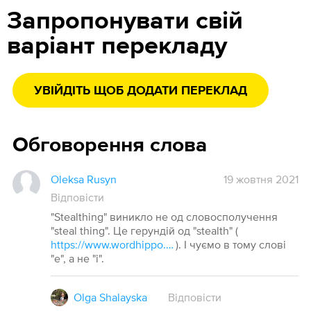
Запропонувати свій
варіант перекладу
УВІЙДІТЬ ЩОБ ДОДАТИ ПЕРЕКЛАД
Обговорення слова
Oleksa Rusyn
19 жовтня 2021
Відповісти
"Stealthing" виникло не од словосполучення
"steal thing". Це герундій од "stealth" (
https://www.wordhippo.com/what-is/the-verb-for/stealth.html
). І чуємо в тому слові
"е", а не "і".
Olga Shalayska
Відповісти