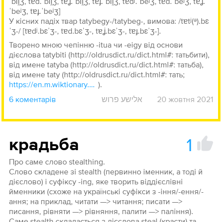
ˈbi͡i̯ʒ, tɐd.ˈbi͡i̯ʒ, tɐʝ.ˈbi͡i̯ʒ, tɐɟ.ˈbi͡i̯ʒ, tɐdʲ.ˈbeʲʒ, tɐd.ˈbeʲʒ, tɐʝ.
ˈbeʲʒ, tɐɟ.ˈbeʲʒ]
У кісних падіх твар tatybegy-/tatybeg-, вимова: /tɐtʲ(ᵊ).bɛ
ˈʒ-/ [tɐdʲ.bɛˈʒ-, tɐd.bɛˈʒ-, tɐʝ.bɛˈʒ-, tɐɟ.bɛˈʒ-].
Творено мною чепінню -itua чи -eigy від основи
дієслова tatybiti (http://oldrusdict.ru/dict.html#: татьбити),
від имене tatyba (http://oldrusdict.ru/dict.html#: татьба),
від имене taty (http://oldrusdict.ru/dict.html#: тать;
https://en.m.wiktionary.org/wiki/Reconstruction:Proto-Slavic/tatь
).
6 коментарів
אלישע פרוש
20 жовтня 2021
1
крадьба
Про саме слово stealthing.
Слово складене зі stealth (первинно іменник, а тоді й
дієслово) і суфіксу -ing, яке творить віддієслівні
йменники (схоже на українські суфікси з -іння/-ення/-
ання; на приклад, читати —> читання; писати —>
писання, рівняти —> рівняння, палити —> паління).
Саме stealth складається з дієслова steal (красти) та