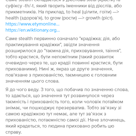
суфіксу -th/-t, який творить іменники від дієслів, або
прикметників. На приклад, to heal (цілити, гоїти) —>
health (здоров'я), to grow (рости) —> growth (ріст).
https://www.etymonline.com/word/stealth#etymonline_v_22034
https://en.wiktionary.org/wiki/-th#English
Саме stealth первинно означало "крадіжка; дія, або
практикування крадіжки", звідти значення
розширилося до "таємна дія, приховування, таїння",
тобто крастися, бути непомітним (такий розвиток
очевидно через те, що крадії повинні крастися, бути
прихованими). Нині ж, якраз це друге значення,
пов'язане з прихованістю, таємницею є головним
значенням цього слова.
Я до чого веду. З того, що побачив по значенню слова,
то здається, що значення тут розвинулося через
таємність і прихованість того, коли чоловік потайком
знімає, чи пошкоджує презерватив. Тобто зв’язку зі
самою крадіжкою тут немає, але тут зв’язок з
прихованістю, потаємністю самої дії. Наче злочинець,
який крадеться, то людина приховано робить цю
справу.