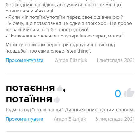
без жодних наслідків, але уявити навіть не міг, що
опиниться у в’язниці.
- Як ти міг потаїти/употаїти перед своєю дівчиною!?
- Я бачу, що потаювання це одне з твоїх хобі. Це добре
не закінчиться, я тебе попереджую!
- Потаювання стає все популярнішою серед молоді
Можете почитати перші три відступи в описі під
"крадьба" про саме слово "stealthing".
Прокоментувати
Anton Bliznjuk
1 листопада 2021
потаєння
,
0
потаїння
Відміна від "потаювання". Дивіться опис під тим словом.
Прокоментувати
Anton Bliznjuk
3 листопада 2021