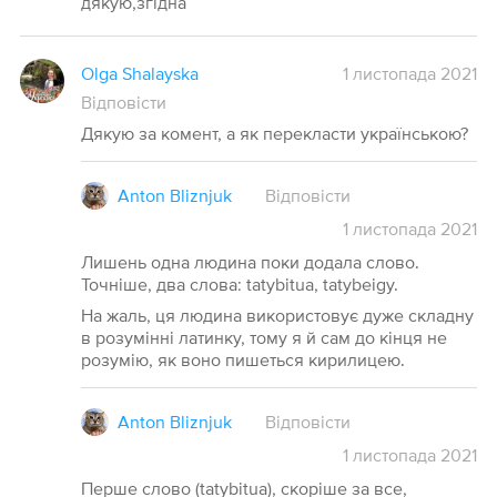
дякую,згідна
Olga Shalayska
1 листопада 2021
Відповісти
Дякую за комент, а як перекласти українською?
Anton Bliznjuk
Відповісти
1
листопада
2021
Лишень одна людина поки додала слово.
Точніше, два слова: tatybitua, tatybeigy.
На жаль, ця людина використовує дуже складну
в розумінні латинку, тому я й сам до кінця не
розумію, як воно пишеться кирилицею.
Anton Bliznjuk
Відповісти
1
листопада
2021
Перше слово (tatybitua), скоріше за все,