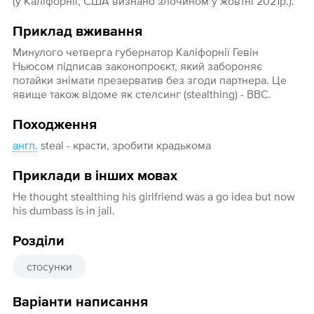
(у Каліфорнії, США визнано злочином у жовтні 2021р.).
Приклад вживання
Минулого четверга губернатор Каліфорнії Гевін
Ньюсом підписав законопроєкт, який забороняє
потайки знімати презерватив без згоди партнера. Це
явище також відоме як стелсинг (stealthing) - ВВС.
Походження
англ.
steal - красти, зробити крадькома
Приклади в інших мовах
He thought stealthing his girlfriend was a go idea but now
his dumbass is in jail.
Розділи
стосунки
Варіанти написання