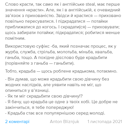
Слово красти, так само як і англійське steal, має перше
значення «красти». Але, як і в англійській, є очевидний
зв’язок з прихованістю. Звідси й крастися — приховано
повільно пересуватися. І підкрадатися — потайки
приближатися до когось. І скрадати(ся) — приховувати;
щось забирати потайки; підкрадатися; робитися менше
помітним.
Використовую суфікс -ба, який позначає процес, як у
журба, служба, стрільба, молотьба, міньба, хвальба,
ганьба, тощо. А похідне дієслово буде крадьбити
(порівняйте з ганьба — ганьбити).
Тобто, крадьба — щось роблене крадькома, потаємно.
- Він думав, що може крадьбити свою дівчину без
жодних наслідків, але уявити навіть не міг, що
опиниться у в’язниці.
- Як ти міг скрадьбити свою дівчину!?
- Я бачу, що крадьба це одне з твоїх хобі. Це добре не
закінчиться, я тебе попереджую!
- Крадьба стає все популярнішою серед молоді.
2 коментарі
Anton Bliznjuk
1 листопада 2021