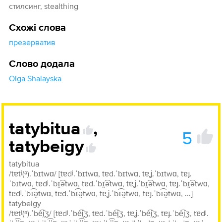
стилсинг, stealthing
Схожі слова
презерватив
Слово додала
Olga Shalayska
tatybitua
,
5
tatybeigy
tatybitua
/tɐtʲ(ᵊ).ˈbɪtwɑ/ [tɐdʲ.ˈbɪtwɑ, tɐd.ˈbɪtwɑ, tɐʝ.ˈbɪtwɑ, tɐɟ.
ˈbɪtwɑ, tɐdʲ.ˈbɪ̯͡ətwɑ, tɐd.ˈbɪ̯͡ətwɑ, tɐʝ.ˈbɪ̯͡ətwɑ, tɐɟ.ˈbɪ̯͡ətwɑ,
tɐdʲ.ˈbɪ͡ə̯twɑ, tɐd.ˈbɪ͡ə̯twɑ, tɐʝ.ˈbɪ͡ə̯twɑ, tɐɟ.ˈbɪ͡ə̯twɑ, ...]
tatybeigy
/tɐtʲ(ᵊ).ˈbe͡i̯ʒ/ [tɐdʲ.ˈbe͡i̯ʒ, tɐd.ˈbe͡i̯ʒ, tɐʝ.ˈbe͡i̯ʒ, tɐɟ.ˈbe͡i̯ʒ, tɐdʲ.