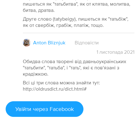
пишеться як "татьбитва", як от клятва, молитва,
битва, дратва.
Друге слово (tatybeigy), пишеться як "татьбіж",
як от свербіж, грабіж, платіж, тощо.
Anton Bliznjuk
Відповісти
1
листопада
2021
Обидва слова творені від давньоукраїнських
"татьбити", "татьба", і "тать", які є пов'язані з
крадіжкою.
Всі ці три слова можна знайти тут:
http://oldrusdict.ru/dict.html#
Увійти
через Facebook