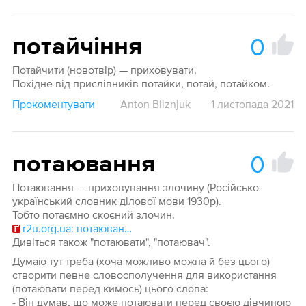
0
потайчіння
Потайчити (новотвір) — приховувати.
Похідне від прислівників потайки, потай, потайком.
Прокоментувати
Anton Bliznjuk
1 листопада 2021
0
потаювання
Потаювання — приховування злочину (Російсько-
український словник ділової мови 1930р).
Тобто потаємно скоєний злочин.
r2u.org.ua: потаювання
Дивіться також "потаювати", "потаювач".
Думаю тут треба (хоча можливо можна й без цього)
створити певне словосполучення для використання
(потаювати перед кимось) цього слова:
- Він думав, що може потаювати перед своєю дівчиною