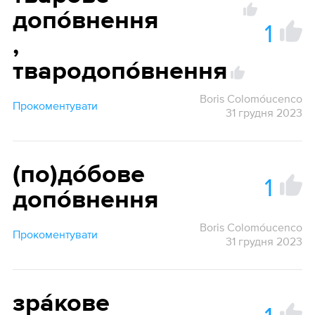
допо́внення
1
,
твародопо́внення
Boris Colomóucenco
Прокоментувати
31 грудня 2023
(по)до́бове
1
допо́внення
Boris Colomóucenco
Прокоментувати
31 грудня 2023
зра́кове