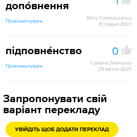
1
допо́внення
Boris Colomóucenco
Прокоментувати
31 грудня 2023
0
підповне́нство
Carolina Shevtsova
Прокоментувати
25 квітня 2025
Запропонувати свій
варіант перекладу
УВІЙДІТЬ ЩОБ ДОДАТИ ПЕРЕКЛАД