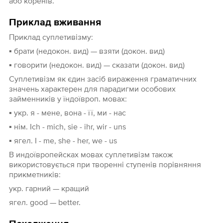
або коренів.
Приклад вживання
Приклад суплетивізму:
▪ брати (недокон. вид) — взяти (докон. вид)
▪ говорити (недокон. вид) — сказати (докон. вид)
Суплетивізм як єдин засіб вираження граматичних
значень характерен для парадигми особових
займенників у їндоївроп. мовах:
▪ укр. я - мене, вона - її, ми - нас
▪ нім. Ich - mich, sie - ihr, wir - uns
▪ ягел. I - me, she - her, we - us
В индоївропейсках мовах суплетивізм також
використовується при творенні ступенів порівняння
прикметників:
укр. гарний — кращий
ягел. good — better.