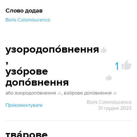
Слово додав
Boris Colomóucenco
узородопо́внення
,
1
узо́рове
допо́внення
або
взородопо́внення
,
взо́рове допо́внення
Boris Colomóucenco
Прокоментувати
31 грудня 2023
тва́рове