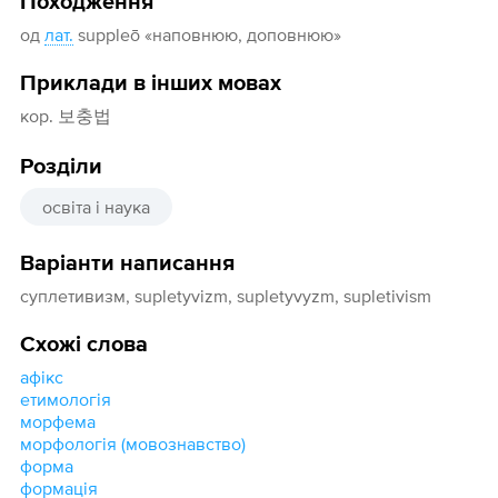
Походження
од
лат.
suppleō «наповнюю, доповнюю»
Приклади в інших мовах
кор. 보충법
Розділи
освіта і наука
Варіанти написання
суплетивизм, supletyvizm, supletyvyzm, supletivism
Схожі слова
афікс
етимологія
морфема
морфологія (мовознавство)
форма
формація